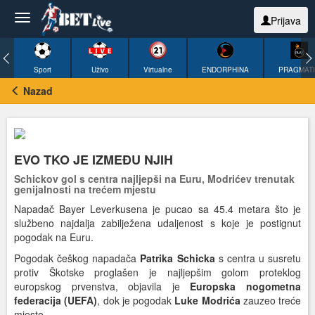
Prijava
Sport
Uživo
Virtualne
ENDORPHINA
PRAGMAT
Nazad
EVO TKO JE IZMEĐU NJIH
Schickov gol s centra najljepši na Euru, Modrićev trenutak
genijalnosti na trećem mjestu
Napadač Bayer Leverkusena je pucao sa 45.4 metara što je
službeno najdalja zabilježena udaljenost s koje je postignut
pogodak na Euru.
Pogodak češkog napadača
Patrika Schicka
s centra u susretu
protiv Škotske proglašen je najljepšim golom proteklog
europskog prvenstva, objavila je
Europska nogometna
federacija (UEFA)
, dok je pogodak
Luke Modrića
zauzeo treće
mjesto.