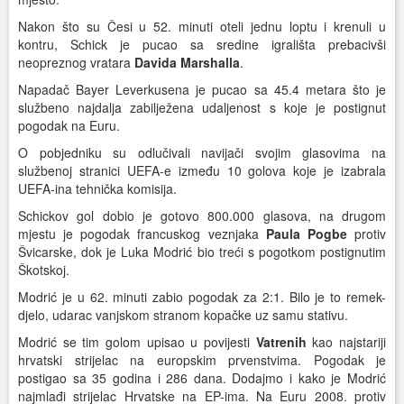
Nakon što su Česi u 52. minuti oteli jednu loptu i krenuli u
kontru, Schick je pucao sa sredine igrališta prebacivši
neopreznog vratara
Davida Marshalla
.
Napadač Bayer Leverkusena je pucao sa 45.4 metara što je
službeno najdalja zabilježena udaljenost s koje je postignut
pogodak na Euru.
O pobjedniku su odlučivali navijači svojim glasovima na
službenoj stranici UEFA-e između 10 golova koje je izabrala
UEFA-ina tehnička komisija.
Schickov gol dobio je gotovo 800.000 glasova, na drugom
mjestu je pogodak francuskog veznjaka
Paula Pogbe
protiv
Švicarske, dok je Luka Modrić bio treći s pogotkom postignutim
Škotskoj.
Modrić je u 62. minuti zabio pogodak za 2:1. Bilo je to remek-
djelo, udarac vanjskom stranom kopačke uz samu stativu.
Modrić se tim golom upisao u povijesti
Vatrenih
kao najstariji
hrvatski strijelac na europskim prvenstvima. Pogodak je
postigao sa 35 godina i 286 dana. Dodajmo i kako je Modrić
najmlađi strijelac Hrvatske na EP-ima. Na Euru 2008. protiv