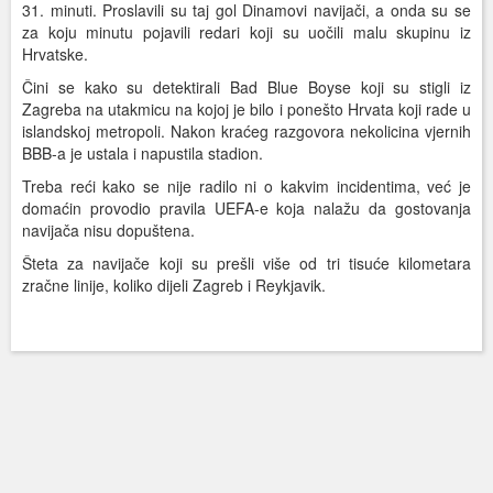
31. minuti. Proslavili su taj gol Dinamovi navijači, a onda su se
za koju minutu pojavili redari koji su uočili malu skupinu iz
Hrvatske.
Čini se kako su detektirali Bad Blue Boyse koji su stigli iz
Zagreba na utakmicu na kojoj je bilo i ponešto Hrvata koji rade u
islandskoj metropoli. Nakon kraćeg razgovora nekolicina vjernih
BBB-a je ustala i napustila stadion.
Treba reći kako se nije radilo ni o kakvim incidentima, već je
domaćin provodio pravila UEFA-e koja nalažu da gostovanja
navijača nisu dopuštena.
Šteta za navijače koji su prešli više od tri tisuće kilometara
zračne linije, koliko dijeli Zagreb i Reykjavik.