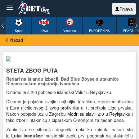
Prijava
Sport
Uživo
Virtualne
ENDORPHINA
PRAGMAT
Nazad
ŠTETA ZBOG PUTA
Redari na Islandu izbacili Bad Blue Boyse s utakmice
Dinama nakon majstorije Ivanušca
Dinamo je s 2:0 pobijedio islandski Valur u Reykjaviku.
Dinamo je pojačan svojim najboljim igračima, reprezentativcima
s Eura riješio svog žilavog protivnika u 1. pretkolu Lige prvaka.
Nakon pobjede 3:2 u Zagrebu
Modri su slavili 2:0 u Reykjaviku
i
tako izborili utakmicu s ciparskom Omonijom za tjedan dana.
Zanimljiva se situacija dogodila nekoliko minuta nakon što
je
Luka Ivanušec
majstorski zabio prvi pogodak na utakmici u