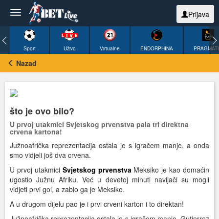
Prijava
Sport
Uživo
Virtualne
ENDORPHINA
PRAGMAT
Nazad
što je ovo bilo?
U prvoj utakmici Svjetskog prvenstva pala tri direktna
crvena kartona!
Južnoafrička reprezentacija ostala je s igračem manje, a onda
smo vidjeli još dva crvena.
U prvoj utakmici
Svjetskog prvenstva
Meksiko je kao domaćin
ugostio Južnu Afriku. Već u devetoj minuti navijači su mogli
vidjeti prvi gol, a zabio ga je Meksiko.
A u drugom dijelu pao je i prvi crveni karton i to direktan!
Južnoafrička reprezentacija ostala je s igračem manje. Gutierrez