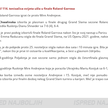
ji! 114. tenisačica svijeta ušla u finale Roland Garrosa
Roland Garrosa igrat će protiv Mire Andrejeve.
Chwalinska
izborila je plasman u finale drugog Grand Slama sezone Rolan
dila Ruskinju Dianu Shnaider sa 7-6 (4), 6-4.
 je pravi podvig izborivši finale Roland Garrosa nakon što je svoj nastup u Parizu 
 Emma Raducanu stigla do finala Grand Slama, na US Openu 2021. godine, nakon št
v.
, je do pobjede protiv 25. nositeljice stigla nakon dva sata i 10 minuta igre. Bila 
", nakon što je prve tri ostvarila u kvalifikacijama, a šest u glavnom ždrijebu.
4-godišnja Poljakinja je ove sezone samo jednom stigla do četvrtfinala glavnog 
9-godišnje Ruskinje Mire Andrejeve koja je porazila Ukrajinku Martu Kostjuk sa 6-1,
ka borba između osme nositeljice Andrejeve i 15. Kostjuk, meč nije ponudi
 izborila prvi finalni dvoboj nekog Grand Slam turnira u karijeri. Meč je trajao sv