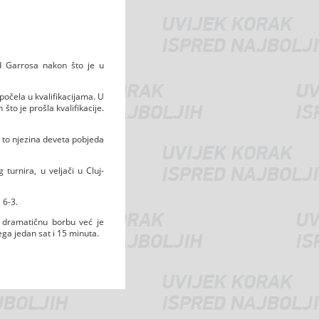
d Garrosa nakon što je u
počela u kvalifikacijama. U
o je prošla kvalifikacije.
je to njezina deveta pobjeda
turnira, u veljači u Cluj-
 6-3.
o dramatičnu borbu već je
ega jedan sat i 15 minuta.