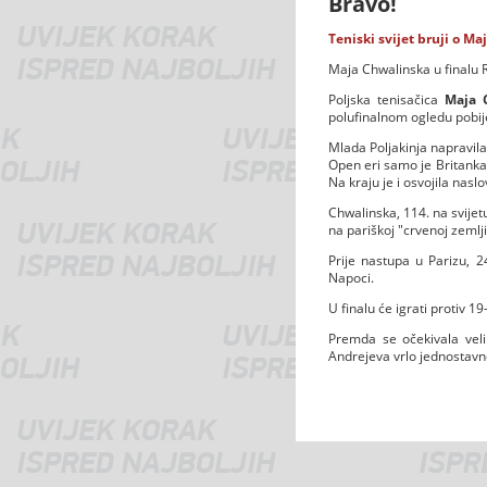
Bravo!
Teniski svijet bruji o Ma
Maja Chwalinska u finalu 
Poljska tenisačica
Maja 
polufinalnom ogledu pobije
Mlada Poljakinja napravila
Open eri samo je Britanka
Na kraju je i osvojila naslo
Chwalinska, 114. na svijetu
na pariškoj "crvenoj zemlji
Prije nastupa u Parizu, 2
Napoci.
U finalu će igrati protiv 1
Premda se očekivala veli
Andrejeva vrlo jednostavno