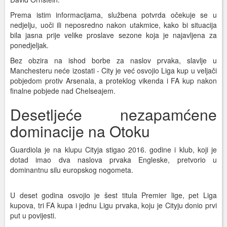
Prema istim informacijama, službena potvrda očekuje se u
nedjelju, uoči ili neposredno nakon utakmice, kako bi situacija
bila jasna prije velike proslave sezone koja je najavljena za
ponedjeljak.
Bez obzira na ishod borbe za naslov prvaka, slavlje u
Manchesteru neće izostati - City je već osvojio Liga kup u veljači
pobjedom protiv Arsenala, a proteklog vikenda i FA kup nakon
finalne pobjede nad Chelseajem.
Desetljeće nezapamćene
dominacije na Otoku
Guardiola je na klupu Cityja stigao 2016. godine i klub, koji je
dotad imao dva naslova prvaka Engleske, pretvorio u
dominantnu silu europskog nogometa.
U deset godina osvojio je šest titula Premier lige, pet Liga
kupova, tri FA kupa i jednu Ligu prvaka, koju je Cityju donio prvi
put u povijesti.