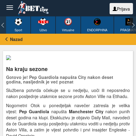
Prijava
Sport
Uživo
Virtualne
ENDORPHINA
PRAGMAT
Nazad
Na kraju sezone
Gotovo je! Pep Guardiola napušta City nakon deset
godina, nasljednik je već poznat
Službena potvrda očekuje se u nedjelju, uoči ili neposredno
nakon posljednje utakmice sezone protiv Aston Ville na Etihadu.
Nogometni Otok u ponedjeljak navečer zatresla je velika
vijest:
Pep
Guardiola
napušta
Manchester
City
nakon punih
deset godina na klupi. Ekskluzivu je objavio Daily Mail, navodeći
da će Guardiola svoju posljednju utakmicu voditi u nedjelju protiv
Aston Villa, a zatim je vijest potvrdio i prvi insajder Engleske -
David Ornstein.