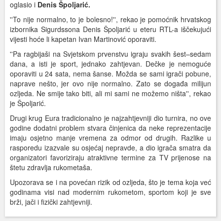
oglasio i
Denis Špoljarić.
''To nije normalno, to je bolesno!'', rekao je pomoćnik hrvatskog
izbornika Sigurdssona Denis Špoljarić u eteru RTL-a iščekujući
vijesti hoće li kapetan Ivan Martinović oporaviti.
''Pa ragbijaši na Svjetskom prvenstvu igraju svakih šest–sedam
dana, a isti je sport, jednako zahtjevan. Dečke je nemoguće
oporaviti u 24 sata, nema šanse. Možda se sami igrači pobune,
naprave nešto, jer ovo nije normalno. Zato se događa milijun
ozljeda. Ne smije tako biti, ali mi sami ne možemo ništa'', rekao
je Špoljarić.
Drugi krug Eura tradicionalno je najzahtjevniji dio turnira, no ove
godine dodatni problem stvara činjenica da neke reprezentacije
imaju osjetno manje vremena za odmor od drugih. Razlike u
rasporedu izazvale su osjećaj nepravde, a dio igrača smatra da
organizatori favoriziraju atraktivne termine za TV prijenose na
štetu zdravlja rukometaša.
Upozorava se i na povećan rizik od ozljeda, što je tema koja već
godinama visi nad modernim rukometom, sportom koji je sve
brži, jači i fizički zahtjevniji.