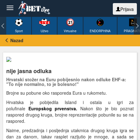
Prijava
Sport
Uživo
Virtualne
ENDORPHINA
PRAGMAT
Nazad
nije jasna odluka
Hrvatski stožer na Euru pobijesnio nakon odluke EHF-a:
"To nije normalno, to je bolesno!"
Brojne su pobune oko rasporeda Eura u rukometu.
Hrvatska je pobijedila Island i ostala u igri za
polufinale
Europskog prvenstva.
Nakon što je bio poznat
raspored drugog kruga, brojne reprezentacije pobunile su se na
raspored.
Naime, predzadnja i posljednja utakmica drugog kruga igra se
dan za danom, takav rasplet razljutio je mnoge, a sada se