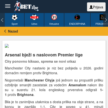
Prijava
Sport
Uživo
Virtualne
ENDORPHINA
PRAGMAT
Nazad
Arsenal bježi s naslovom Premier lige
City ponovno kiksao, sprema se novi otkaz
Manchester City nastavio je niz bez pobjeda u 2026. godini
domaćim remijem protiv Brightona.
Nogometaši
Manchester
Cityja
još jednom su propustili priliku
ozbiljnije smanjiti zaostatak za vodećim
Arsenalom
nakon što
su u susretu 21. kola engleskog prvenstva odigrali
1-
1
protiv
Brightona
.
Bila je to zanimljiva utakmica s dosta prilika na obje strane, a na
koncu je završilo 1-1. City je poveo u 41. minuti