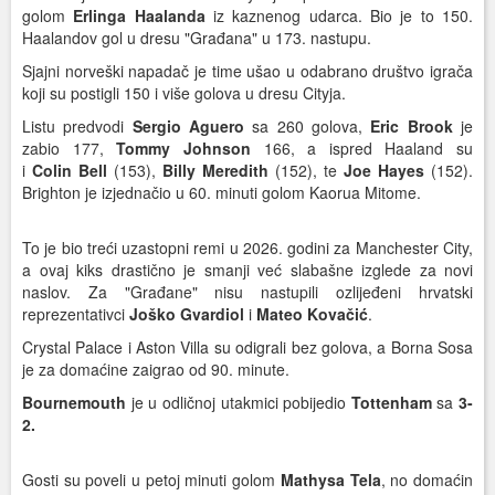
golom
Erlinga
Haalanda
iz kaznenog udarca. Bio je to 150.
Haalandov gol u dresu "Građana" u 173. nastupu.
Sjajni norveški napadač je time ušao u odabrano društvo igrača
koji su postigli 150 i više golova u dresu Cityja.
Listu predvodi
Sergio
Aguero
sa 260 golova,
Eric
Brook
je
zabio 177,
Tommy
Johnson
166, a ispred Haaland su
i
Colin
Bell
(153),
Billy
Meredith
(152), te
Joe
Hayes
(152).
Brighton je izjednačio u 60. minuti golom Kaorua Mitome.
To je bio treći uzastopni remi u 2026. godini za Manchester City,
a ovaj kiks drastično je smanji već slabašne izglede za novi
naslov. Za "Građane" nisu nastupili ozlijeđeni hrvatski
reprezentativci
Joško
Gvardiol
i
Mateo
Kovačić
.
Crystal Palace i Aston Villa su odigrali bez golova, a Borna Sosa
je za domaćine zaigrao od 90. minute.
Bournemouth
je u odličnoj utakmici pobijedio
Tottenham
sa
3-
2.
Gosti su poveli u petoj minuti golom
Mathysa
Tela
, no domaćin