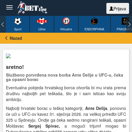
Prijava
Sport
Uživo
Virtualne
ENDORPHINA
PRAGMAT
Nazad
sretno!
Službeno potvrđena nova borba Ante Delije u UFC-u, čeka
ga opasni borac
Eventualna pobjeda hrvatskog borca otvorila bi mu vrata prema
društvu najboljih pet teškaša, što je i sam isticao kao svoju
ambiciju.
Najbolji hrvatski borac u teškoj kategoriji,
Ante Delija
, ponovno
će ući u UFC-ov kavez 31. siječnja 2026. na velikoj priredbi UFC
325 u Sydneyju. Ondje ga čeka sedmo rangirani teškaš, opasni
Moldavac
Sergej Spivac,
a mogući trijumf mogao bi
Dubrovčanina ozbiljno približiti samom vrhu elitne divizije.