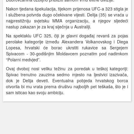
Nakon tjedana špekulacija, tijekom prijenosa UFC-a 323 stigla je
i službena potvrda dugo očekivane vijesti. Delija (35) se vraća u
najprestižniju svjetsku MMA organizaciju, a njegov sljedeći
nastup zakazan je za kraj siječnja u Australiji.
Na spektaklu UFC 325, čiji je glavni događaj revanš za pojas
perolake kategorije između Alexandera Volkanovskog i Diega
Lopesa, hrvatski će borac ukrstiti rukavice sa Sergejem
Spivacom - 30-godišnjim Moldavcem poznatim pod nadimkom
“Polarni medvjed”.
Ovaj dvoboj nosi veliku težinu za poredak u teškoj kategoriji:
Spivac trenutno zauzima sedmo mjesto na ljestvici izazivača,
dok je Delija deveti. Eventualna pobjeda hrvatskog borca
otvorila bi mu vrata prema društvu najboljih pet teškaša, što je i
sam isticao kao svoju ambiciju.