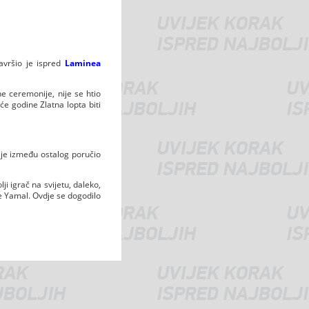
avršio je ispred
Laminea
ne ceremonije, nije se htio
će godine Zlatna lopta biti
e je između ostalog poručio
ji igrač na svijetu, daleko,
ine Yamal. Ovdje se dogodilo