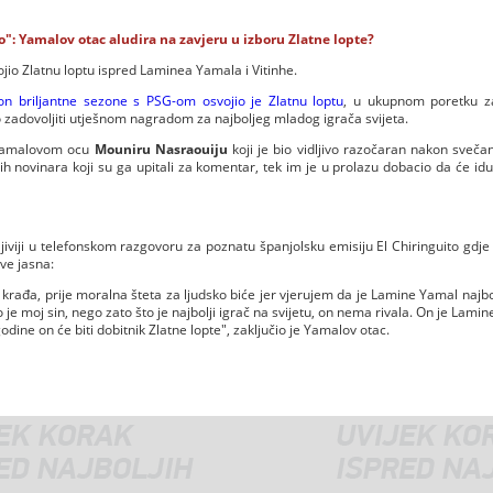
": Yamalov otac aludira na zavjeru u izboru Zlatne lopte?
o Zlatnu loptu ispred Laminea Yamala i Vitinhe.
n briljantne sezone s PSG-om osvojio je Zlatnu loptu
, u ukupnom poretku z
o zadovoljiti utješnom nagradom za najboljeg mladog igrača svijeta.
o Yamalovom ocu
Mouniru Nasraouiju
koji je bio vidljivo razočaran nakon sveča
ih novinara koji su ga upitali za komentar, tek im je u prolazu dobacio da će idu
jiviji u telefonskom razgovoru za poznatu španjolsku emisiju El Chiringuito gdj
ve jasna:
 krađa, prije moralna šteta za ljudsko biće jer vjerujem da je Lamine Yamal najbol
o je moj sin, nego zato što je najbolji igrač na svijetu, on nema rivala. On je Lam
dine on će biti dobitnik Zlatne lopte", zaključio je Yamalov otac.