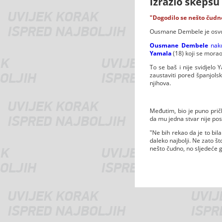
Izrazio skepsu
"Dogodilo se nešto čudno
Ousmane Dembele je osvoji
Ousmane Dembele
nako
Yamala
(18) koji se mora
To se baš i nije svidjel
zaustaviti pored španjolsk
njihova.
Međutim, bio je puno pričl
da mu jedna stvar nije pos
"Ne bih rekao da je to bila
daleko najbolji. Ne zato št
nešto čudno, no sljedeće go