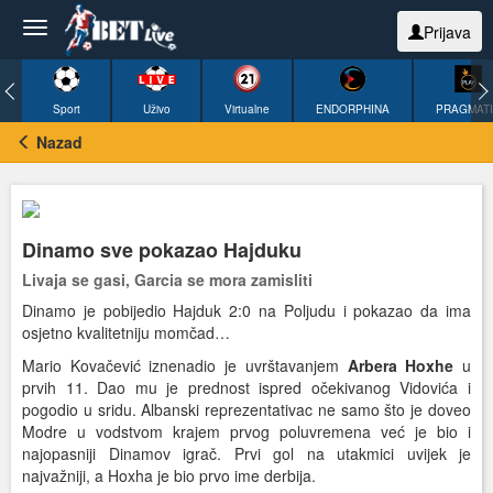
Prijava
Sport
Uživo
Virtualne
ENDORPHINA
PRAGMAT
Nazad
Dinamo sve pokazao Hajduku
Livaja se gasi, Garcia se mora zamisliti
Dinamo je pobijedio Hajduk 2:0 na Poljudu i pokazao da ima
osjetno kvalitetniju momčad…
Mario Kovačević iznenadio je uvrštavanjem
Arbera Hoxhe
u
prvih 11. Dao mu je prednost ispred očekivanog Vidovića i
pogodio u sridu. Albanski reprezentativac ne samo što je doveo
Modre u vodstvom krajem prvog poluvremena već je bio i
najopasniji Dinamov igrač. Prvi gol na utakmici uvijek je
najvažniji, a Hoxha je bio prvo ime derbija.