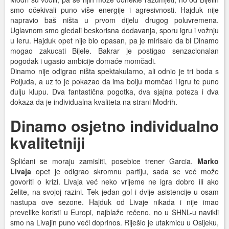
smo očekivali puno više energije i agresivnosti. Hajduk nije
napravio baš ništa u prvom dijelu drugog poluvremena.
Uglavnom smo gledali beskorisna dodavanja, sporu igru i vožnju
u leru. Hajduk opet nije bio opasan, pa je mirisalo da bi Dinamo
mogao zakucati Bijele. Bakrar je postigao senzacionalan
pogodak i ugasio ambicije domaće momčadi.
Dinamo nije odigrao ništa spektakularno, ali odnio je tri boda s
Poljuda, a uz to je pokazao da ima bolju momčad i igru te puno
dulju klupu. Dva fantastična pogotka, dva sjajna poteza i dva
dokaza da je individualna kvaliteta na strani Modrih.
Dinamo osjetno individualno
kvalitetniji
Splićani se moraju zamisliti, posebice trener Garcia.
Marko
Livaja
opet je odigrao skromnu partiju, sada se već može
govoriti o krizi. Livaja već neko vrijeme ne igra dobro ili ako
želite, na svojoj razini. Tek jedan gol i dvije asistencije u osam
nastupa ove sezone. Hajduk od Livaje nikada i nije imao
prevelike koristi u Europi, najblaže rečeno, no u SHNL-u navikli
smo na Livajin puno veći doprinos. Riješio je utakmicu u Osijeku,