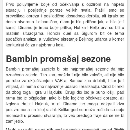
Prvo poluvrijeme bolje od očekivanja s obzirom na napetu
situaciju i posljednje poraze velikih rivala. Plašili smo se
prevelikog opreza i posljedično dosadnog derbija, ali igralo se
dosta otvoreno i dinamično, ritam je bio prilično jak, a bilo je i
šansi. Dinamo je imao bolje prilike, Hohxa i Beljo prvi su bili u
matnim situacijama. Hohxin duel sa Sigurom bit će tema
sudačkih analiza, a Ivušićevo skretanje Beljinog udarca u korner
konkurirat će za najobranu kola.
Bambin promašaj sezone
Bambin promašaj zacijelo bi bio najpromašaj sezone da nije
označeno zaleđe. Tko zna, možda i nije bilo zaleđe, ali nije bilo
potrebe za uključivanjem VAR-a. Bamba zna driblati, hitar je i
vižljast, ali nema ono najvažnije udarac i realizaciju. Cinici bi rekli
da zbog toga i igra u Hajduku. Drugi dio bio je puno lošiji, pad
ritma bio je očigledan, iako bi bilo logično očekivati obratno, ali
izgleda da ni Hajduk, a ni Dinamo ne mogu odigrati dva
poluvremena na istoj razini. Koliko god se može reći da su obje
momčadi u procesu stvaranja, to već predugo traje da se ne bi
zamijetilo.
Modri su vodili, pa se njih može donekle razumjeti, no od Bijelih