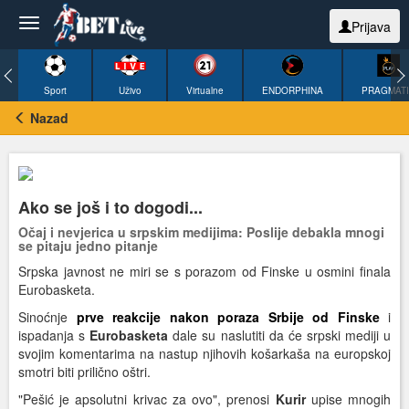
Prijava
Sport
Uživo
Virtualne
ENDORPHINA
PRAGMAT
Nazad
Ako se još i to dogodi...
Očaj i nevjerica u srpskim medijima: Poslije debakla mnogi
se pitaju jedno pitanje
Srpska javnost ne miri se s porazom od Finske u osmini finala
Eurobasketa.
Sinoćnje
prve reakcije nakon poraza Srbije od Finske
i
ispadanja s
Eurobasketa
dale su naslutiti da će srpski mediji u
svojim komentarima na nastup njihovih košarkaša na europskoj
smotri biti prilično oštri.
"Pešić je apsolutni krivac za ovo", prenosi
Kurir
upise mnogih