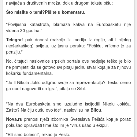
navijača s društvenih mreža, dok u drugom tekstu pišu:
Što mislite o temi?
Pišite u komentaru.
"Povijesna katastrofa, blamaža kakva na Eurobasketu nije
viđena 30 godina."
Telegraf
pak donosi reakcije iz medija iz regije, ali i cijelog
(košarkaškog) svijeta, uz jasnu poruku: "Pešiću, vrijeme je za
penziju."
No, čitajući naslovnice srpskih portala ove nedjelje teško je bilo
ne primijetiti da se gotovo svi pitaju jednu stvar koja je za njihovu
košarku fundamentalna.
"Je li Nikola Jokić odigrao svoje za reprezentaciju? Teško ćemo
ga opet nagovoriti da igra", pitaju se Srbi.
"Na dva Eurobasketa smo uzaludno iscijedili Nikolu Jokića.
Zašto? Na čiju dušu ovo ide", naslovi su na
Blicu
.
Nova.rs
prenosi riječi izbornika Svetislava Pešića koji je poraz
pokušao opravdati time što im je "virus ušao u ekipu".
"Bili smo bolesni", rekao je Pešić.