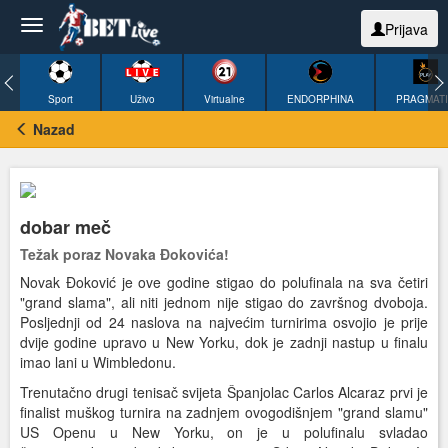
Prijava
Sport
Uživo
Virtualne
ENDORPHINA
PRAGMAT
Nazad
dobar meč
Težak poraz Novaka Đokovića!
Novak Đoković je ove godine stigao do polufinala na sva četiri
"grand slama", ali niti jednom nije stigao do završnog dvoboja.
Posljednji od 24 naslova na najvećim turnirima osvojio je prije
dvije godine upravo u New Yorku, dok je zadnji nastup u finalu
imao lani u Wimbledonu.
Trenutačno drugi tenisač svijeta Španjolac Carlos Alcaraz prvi je
finalist muškog turnira na zadnjem ovogodišnjem "grand slamu"
US Openu u New Yorku, on je u polufinalu svladao