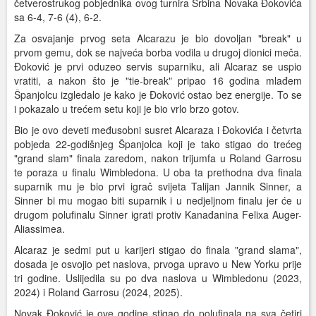
četverostrukog pobjednika ovog turnira Srbina Novaka Đokovića
sa 6-4, 7-6 (4), 6-2.
Za osvajanje prvog seta Alcarazu je bio dovoljan "break" u
prvom gemu, dok se najveća borba vodila u drugoj dionici meča.
Đoković je prvi oduzeo servis suparniku, ali Alcaraz se uspio
vratiti, a nakon što je "tie-break" pripao 16 godina mlađem
Španjolcu izgledalo je kako je Đoković ostao bez energije. To se
i pokazalo u trećem setu koji je bio vrlo brzo gotov.
Bio je ovo deveti međusobni susret Alcaraza i Đokovića i četvrta
pobjeda 22-godišnjeg Španjolca koji je tako stigao do trećeg
"grand slam" finala zaredom, nakon trijumfa u Roland Garrosu
te poraza u finalu Wimbledona. U oba ta prethodna dva finala
suparnik mu je bio prvi igrač svijeta Talijan Jannik Sinner, a
Sinner bi mu mogao biti suparnik i u nedjeljnom finalu jer će u
drugom polufinalu Sinner igrati protiv Kanađanina Felixa Auger-
Aliassimea.
Alcaraz je sedmi put u karijeri stigao do finala "grand slama",
dosada je osvojio pet naslova, prvoga upravo u New Yorku prije
tri godine. Uslijedila su po dva naslova u Wimbledonu (2023,
2024) i Roland Garrosu (2024, 2025).
Novak Đoković je ove godine stigao do polufinala na sva četiri