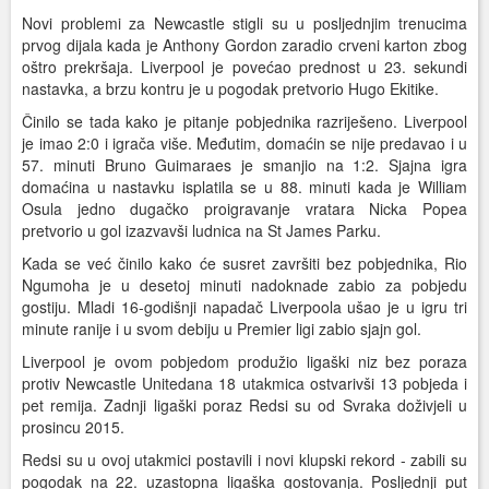
Novi problemi za Newcastle stigli su u posljednjim trenucima
prvog dijala kada je Anthony Gordon zaradio crveni karton zbog
oštro prekršaja. Liverpool je povećao prednost u 23. sekundi
nastavka, a brzu kontru je u pogodak pretvorio Hugo Ekitike.
Činilo se tada kako je pitanje pobjednika razriješeno. Liverpool
je imao 2:0 i igrača više. Međutim, domaćin se nije predavao i u
57. minuti Bruno Guimaraes je smanjio na 1:2. Sjajna igra
domaćina u nastavku isplatila se u 88. minuti kada je William
Osula jedno dugačko proigravanje vratara Nicka Popea
pretvorio u gol izazvavši ludnica na St James Parku.
Kada se već činilo kako će susret završiti bez pobjednika, Rio
Ngumoha je u desetoj minuti nadoknade zabio za pobjedu
gostiju. Mladi 16-godišnji napadač Liverpoola ušao je u igru tri
minute ranije i u svom debiju u Premier ligi zabio sjajn gol.
Liverpool je ovom pobjedom produžio ligaški niz bez poraza
protiv Newcastle Unitedana 18 utakmica ostvarivši 13 pobjeda i
pet remija. Zadnji ligaški poraz Redsi su od Svraka doživjeli u
prosincu 2015.
Redsi su u ovoj utakmici postavili i novi klupski rekord - zabili su
pogodak na 22. uzastopna ligaška gostovanja. Posljednji put