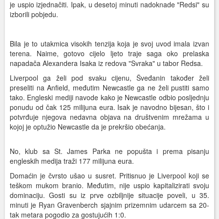
je uspio izjednačiti. Ipak, u desetoj minuti nadoknade "Redsi" su
izborili pobjedu.
Bila je to utakmica visokih tenzija koja je svoj uvod imala izvan
terena. Naime, gotovo cijelo ljeto traje saga oko prelaska
napadača Alexandera Isaka iz redova "Svraka" u tabor Redsa.
Liverpool ga želi pod svaku cijenu, Šveđanin također želi
preseliti na Anfield, međutim Newcastle ga ne želi pustiti samo
tako. Engleski mediji navode kako je Newcastle odbio posljednju
ponudu od čak 125 milijuna eura. Isak je navodno bijesan, što i
potvrđuje njegova nedavna objava na društvenim mrežama u
kojoj je optužio Newcastle da je prekršio obećanja.
No, klub sa St. James Parka ne popušta i prema pisanju
engleskih medija traži 177 milijuna eura.
Domaćin je čvrsto ušao u susret. Pritisnuo je Liverpool koji se
teškom mukom branio. Međutim, nije uspio kapitalizirati svoju
dominaciju. Gosti su iz prve ozbiljnije situacije poveli, u 35.
minuti je Ryan Gravenberch sjajnim prizemnim udarcem sa 20-
tak metara pogodio za gostujućih 1:0.