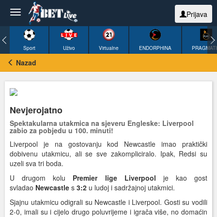
Prijava
Sport
Uživo
Virtualne
ENDORPHINA
PRAGMAT
Nazad
Nevjerojatno
Spektakularna utakmica na sjeveru Engleske: Liverpool
zabio za pobjedu u 100. minuti!
Liverpool je na gostovanju kod Newcastle imao praktički
dobivenu utakmicu, ali se sve zakompliciralo. Ipak, Redsi su
uzeli sva tri boda.
U drugom kolu
Premier lige
Liverpool
je kao gost
svladao
Newcastle
s
3:2
u ludoj i sadržajnoj utakmici.
Sjajnu utakmicu odigrali su Newcastle i Liverpool. Gosti su vodili
2-0, imali su i cijelo drugo poluvrijeme i igrača više, no domaćin