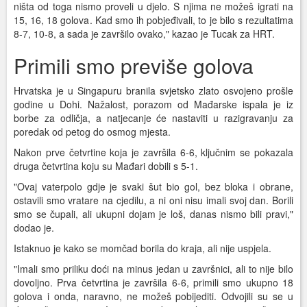
ništa od toga nismo proveli u djelo. S njima ne možeš igrati na
15, 16, 18 golova. Kad smo ih pobjeđivali, to je bilo s rezultatima
8-7, 10-8, a sada je završilo ovako," kazao je Tucak za HRT.
Primili smo previše golova
Hrvatska je u Singapuru branila svjetsko zlato osvojeno prošle
godine u Dohi. Nažalost, porazom od Mađarske ispala je iz
borbe za odličja, a natjecanje će nastaviti u razigravanju za
poredak od petog do osmog mjesta.
Nakon prve četvrtine koja je završila 6-6, ključnim se pokazala
druga četvrtina koju su Mađari dobili s 5-1.
"Ovaj vaterpolo gdje je svaki šut bio gol, bez bloka i obrane,
ostavili smo vratare na cjedilu, a ni oni nisu imali svoj dan. Borili
smo se čupali, ali ukupni dojam je loš, danas nismo bili pravi,"
dodao je.
Istaknuo je kako se momčad borila do kraja, ali nije uspjela.
"Imali smo priliku doći na minus jedan u završnici, ali to nije bilo
dovoljno. Prva četvrtina je završila 6-6, primili smo ukupno 18
golova i onda, naravno, ne možeš pobijediti. Odvojili su se u