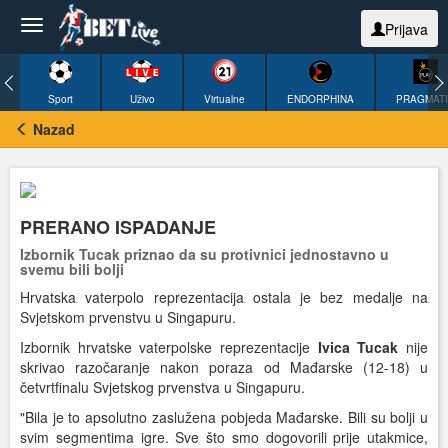
Prijava
Sport
Uživo
Virtualne
ENDORPHINA
PRAGMAT
Nazad
PRERANO ISPADANJE
Izbornik Tucak priznao da su protivnici jednostavno u
svemu bili bolji
Hrvatska vaterpolo reprezentacija ostala je bez medalje na
Svjetskom prvenstvu u Singapuru.
Izbornik hrvatske vaterpolske reprezentacije
Ivica Tucak
nije
skrivao razočaranje nakon poraza od Mađarske (12-18) u
četvrtfinalu Svjetskog prvenstva u Singapuru.
"Bila je to apsolutno zaslužena pobjeda Mađarske. Bili su bolji u
svim segmentima igre. Sve što smo dogovorili prije utakmice,