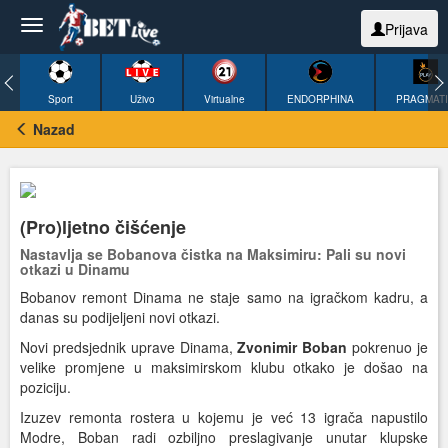
Prijava
Sport
Uživo
Virtualne
ENDORPHINA
PRAGMAT
Nazad
(Pro)ljetno čišćenje
Nastavlja se Bobanova čistka na Maksimiru: Pali su novi
otkazi u Dinamu
Bobanov remont Dinama ne staje samo na igračkom kadru, a
danas su podijeljeni novi otkazi.
Novi predsjednik uprave Dinama,
Zvonimir Boban
pokrenuo je
velike promjene u maksimirskom klubu otkako je došao na
poziciju.
Izuzev remonta rostera u kojemu je već 13 igrača napustilo
Modre, Boban radi ozbiljno preslagivanje unutar klupske