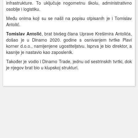
infrastrukture. To uključuje nogometnu školu, administrativno
osoblje i logistiku.
Među onima koji su se našli na popisu otpisanih je i Tomislav
Antolić.
Tomislav Antolić
, brat bivšeg člana Uprave Krešimira Antolića,
došao je u Dinamo 2020. godine s osnivanjem tvrtke Plavi
korner d.o.o., namijenjene ugostiteljstvu. Isprva je bio direktor, a
kasnije je nastavio kao zaposlenik.
Također je vodio i Dinamo Trade, jednu od sestrinskih tvrtki, dok
je njegov brat bio u klupskoj strukturi.