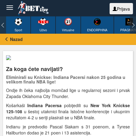
Prijava
Sport
Uživo
Virtualne
ENDORPHINA
PRAGMAT
Nazad
Za koga ćete navijati?
Eliminirali su Knickse: Indiana Pacersi nakon 25 godina u
velikom finalu NBA lige!
Ondje ih čeka najbolja momčad lige u regularnoj sezoni i prvak
Zapada Oklahoma City Thunder.
Košarkaši
Indiana Pacersa
pobijedili su
New York Knickse
125-108
u šestoj utakmici finala Istočne konferencije i ukupnim
rezultatom 4-2 u seriji plasirali se u NBA finale.
Indianu je predvodio Pascal Siakam s 31 poenom, a Tyrese
Haliburton dodao je 21 poen i 13 asistencija.