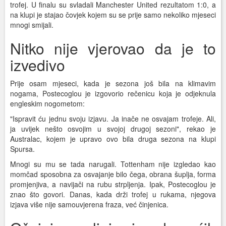
trofej. U finalu su svladali Manchester United rezultatom 1:0, a
na klupi je stajao čovjek kojem su se prije samo nekoliko mjeseci
mnogi smijali.
Nitko nije vjerovao da je to
izvedivo
Prije osam mjeseci, kada je sezona još bila na klimavim
nogama, Postecoglou je izgovorio rečenicu koja je odjeknula
engleskim nogometom:
"Ispravit ću jednu svoju izjavu. Ja inače ne osvajam trofeje. Ali,
ja uvijek nešto osvojim u svojoj drugoj sezoni", rekao je
Australac, kojem je upravo ovo bila druga sezona na klupi
Spursa.
Mnogi su mu se tada narugali. Tottenham nije izgledao kao
momčad sposobna za osvajanje bilo čega, obrana šuplja, forma
promjenjiva, a navijači na rubu strpljenja. Ipak, Postecoglou je
znao što govori. Danas, kada drži trofej u rukama, njegova
izjava više nije samouvjerena fraza, već činjenica.