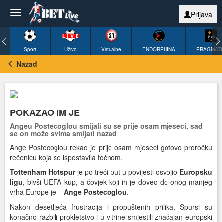
Prijava
Sport
Uživo
Virtualne
ENDORPHINA
PRAGMAT
Nazad
POKAZAO IM JE
Angeu Postecoglou smijali su se prije osam mjeseci, sad
se on može svima smijati nazad
Ange Postecoglou rekao je prije osam mjeseci gotovo proročku
rečenicu koja se ispostavila točnom.
Tottenham Hotspur
je po treći put u povijesti osvojio
Europsku
ligu
, bivši UEFA kup, a čovjek koji ih je doveo do onog manjeg
vrha Europe je –
Ange Postecoglou
.
Nakon desetljeća frustracija i propuštenih prilika, Spursi su
konačno razbili prokletstvo i u vitrine smjestili značajan europski