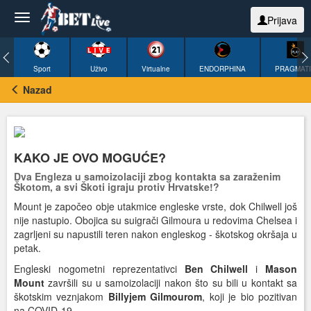
Prijava
Sport
Uživo
Virtualne
ENDORPHINA
PRAGMAT
Nazad
KAKO JE OVO MOGUĆE?
Dva Engleza u samoizolaciji zbog kontakta sa zaraženim
Škotom, a svi Škoti igraju protiv Hrvatske!?
Mount je započeo obje utakmice engleske vrste, dok Chilwell još
nije nastupio. Obojica su suigrači Gilmoura u redovima Chelsea i
zagrljeni su napustili teren nakon engleskog - škotskog okršaja u
petak.
Engleski nogometni reprezentativci
Ben Chilwell
i
Mason
Mount
završili su u samoizolaciji nakon što su bili u kontakt sa
škotskim veznjakom
Billyjem Gilmourom
, koji je bio pozitivan
na COVID-19.