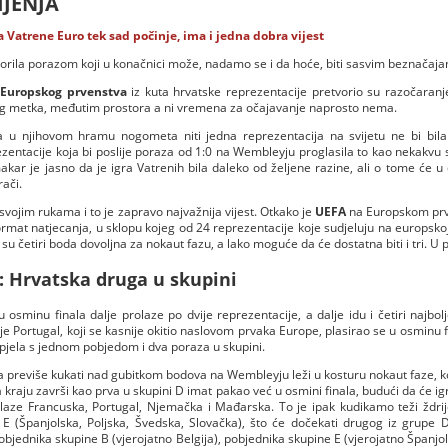
IJENJA
Za Vatrene Euro tek sad počinje, ima i jedna dobra vijest
vorila porazom koji u konačnici može, nadamo se i da hoće, biti sasvim beznačaja
Europskog prvenstva
iz kuta hrvatske reprezentacije pretvorio su razočaranj
og metka, međutim prostora a ni vremena za očajavanje naprosto nema.
a u njihovom hramu nogometa niti jedna reprezentacija na svijetu ne bi bila f
zentacije koja bi poslije poraza od 1:0 na Wembleyju proglasila to kao nekakvu 
makar je jasno da je igra Vatrenih bila daleko od željene razine, ali o tome će 
rači.
 svojim rukama i to je zapravo najvažnija vijest. Otkako je
UEFA
na Europskom prv
rmat natjecanja, u sklopu kojeg od 24 reprezentacije koje sudjeluju na europskoj
 su četiri boda dovoljna za nokaut fazu, a lako moguće da će dostatna biti i tri. U
: Hrvatska druga u skupini
 osminu finala dalje prolaze po dvije reprezentacije, a dalje idu i četiri najbo
e Portugal, koji se kasnije okitio naslovom prvaka Europe, plasirao se u osminu fi
spjela s jednom pobjedom i dva poraza u skupini.
 previše kukati nad gubitkom bodova na Wembleyju leži u kosturu nokaut faze, ko
 kraju završi kao prva u skupini D imat pakao već u osmini finala, budući da će ig
alaze Francuska, Portugal, Njemačka i Mađarska. To je ipak kudikamo teži ždri
 E (Španjolska, Poljska, Švedska, Slovačka), što će dočekati drugog iz grupe D 
pobjednika skupine B (vjerojatno Belgija), pobjednika skupine E (vjerojatno Španjol