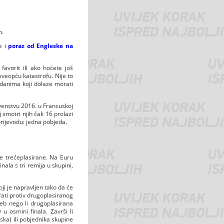
n.
e i
poraz od Engleske na
avorit ili ako hoćete još
sveopću katastrofu. Nije to
u danima koji dolaze morati
enstvu 2016. u Francuskoj
 smotri njih čak 16 prolazi
 prijevodu: jedna pobjeda.
lje trećeplasirane. Na Euru
nala s tri remija u skupini,
ji je napravljen tako da će
rati protiv drugoplasiranog
jeb nego li drugoplasirana
u osmini finala. Završi li
ska) ili pobjednika skupine