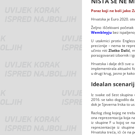
NIŠTA SE NE M
Poraz koji ne boli jako: 
Hrvatska je Euro 2020. ot
Željno iščekivani početak
Wembleyju
bez ispaljen
U utakmici protiv Englez
preciznije – nema te repre
učinio niti
Zlatko Dalić
, 
porazgovarati izbornik i ig
Hrvatska i dalje drži sve u
implementirala aktualni fo
u drugi krug, jasno je kako
Idealan scenarij
Iz svake od šest skupina u
2016. se tako dogodilo da j
dok je Sjeverna Irska to u
Razlog zbog kojeg ne treba
ona reprezentacija koja na
iz skupine F u kojoj se n
reprezentacije iz skupine
Hrvatska treća, ići će na 