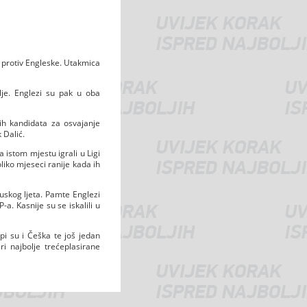
a protiv Engleske. Utakmica
lje. Englezi su pak u oba
ih kandidata za osvajanje
 Dalić.
a istom mjestu igrali u Ligi
oliko mjeseci ranije kada ih
 ruskog ljeta. Pamte Englezi
-a. Kasnije su se iskalili u
pi su i Češka te još jedan
ri najbolje trećeplasirane