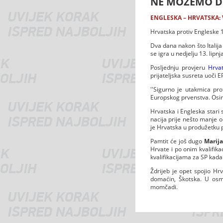
NE MOŽEMO D
ENGLESKA – HRVATSKA: Vat
Hrvatska protiv Engleske 1
Dva dana nakon što Italija
se igra u nedjelju 13. lip
Posljednju provjeru
Hrvat
prijateljska susreta uoči 
''Sigurno je utakmica pr
Europskog prvenstva. Osim 
Hrvatska i Engleska stari s
nacija prije nešto manje od
je Hrvatska u produžetku po
Pamtit će još dugo
Marij
Hrvate i po onim kvalifikac
kvalifikacijama za SP kada
Ždrijeb je opet spojio Hr
domaćin, Škotska. U osmin
momčadi.