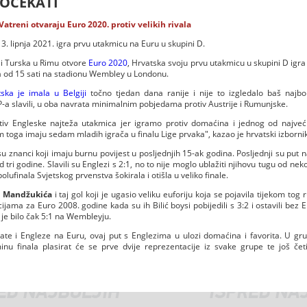
OČEKATI
reni otvaraju Euro 2020. protiv velikih rivala
3. lipnja 2021. igra prvu utakmicu na Euru u skupini D.
 i Turska u Rimu otvore
Euro 2020
, Hrvatska svoju prvu utakmicu u skupini D igr
nja od 15 sati na stadionu Wembley u Londonu.
ska je imala u Belgiji
točno tjedan dana ranije i nije to izgledalo baš najbo
EP-a slavili, u oba navrata minimalnim pobjedama protiv Austrije i Rumunjske.
otiv Engleske najteža utakmica jer igramo protiv domaćina i jednog od najveć
toga imaju sedam mladih igrača u finalu Lige prvaka", kazao je hrvatski izbornik
u znanci koji imaju burnu povijest u posljednjih 15-ak godina. Posljednji su put n
 tri godine. Slavili su Englezi s 2:1, no to nije moglo ublažiti njihovu tugu od nek
lufinala Svjetskog prvenstva šokirala i otišla u veliko finale.
a Mandžukića
i taj gol koji je ugasio veliku euforiju koja se pojavila tijekom tog
ijama za Euro 2008. godine kada su ih Bilić boysi pobijedili s 3:2 i ostavili bez EP
 je bilo čak 5:1 na Wembleyju.
vate i Engleze na Euru, ovaj put s Englezima u ulozi domaćina i favorita. U gru
u finala plasirat će se prve dvije reprezentacije iz svake grupe te još četi