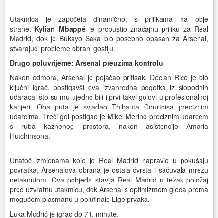
Utakmica je započela dinamično, s prilikama na obje
strane.
Kylian Mbappé
je propustio značajnu priliku za Real
Madrid, dok je Bukayo Saka bio posebno opasan za Arsenal,
stvarajući probleme obrani gostiju.
Drugo poluvrijeme: Arsenal preuzima kontrolu
Nakon odmora, Arsenal je pojačao pritisak. Declan Rice je bio
ključni igrač, postigavši dva izvanredna pogotka iz slobodnih
udaraca, što su mu ujedno bili i prvi takvi golovi u profesionalnoj
karijeri. Oba puta je svladao Thibauta Courtoisa preciznim
udarcima. Treći gol postigao je Mikel Merino preciznim udarcem
s ruba kaznenog prostora, nakon asistencije Amaria
Hutchinsona.
Unatoč izmjenama koje je Real Madrid napravio u pokušaju
povratka, Arsenalova obrana je ostala čvrsta i sačuvala mrežu
netaknutom. Ova pobjeda stavlja Real Madrid u težak položaj
pred uzvratnu utakmicu, dok Arsenal s optimizmom gleda prema
mogućem plasmanu u polufinale Lige prvaka.
Luka Modrić je igrao do 71. minute.