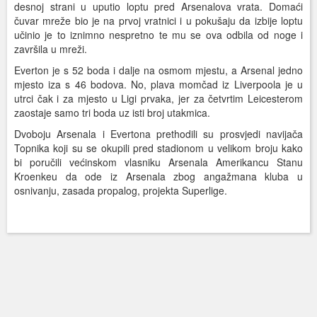
desnoj strani u uputio loptu pred Arsenalova vrata. Domaći
čuvar mreže bio je na prvoj vratnici i u pokušaju da izbije loptu
učinio je to iznimno nespretno te mu se ova odbila od noge i
završila u mreži.
Everton je s 52 boda i dalje na osmom mjestu, a Arsenal jedno
mjesto iza s 46 bodova. No, plava momčad iz Liverpoola je u
utrci čak i za mjesto u Ligi prvaka, jer za četvrtim Leicesterom
zaostaje samo tri boda uz isti broj utakmica.
Dvoboju Arsenala i Evertona prethodili su prosvjedi navijača
Topnika koji su se okupili pred stadionom u velikom broju kako
bi poručili većinskom vlasniku Arsenala Amerikancu Stanu
Kroenkeu da ode iz Arsenala zbog angažmana kluba u
osnivanju, zasada propalog, projekta Superlige.