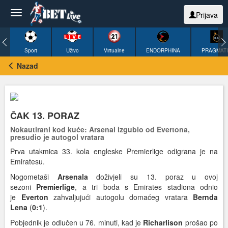
Prijava
Sport
Uživo
Virtualne
ENDORPHINA
PRAGMAT
Nazad
ČAK 13. PORAZ
Nokautirani kod kuće: Arsenal izgubio od Evertona,
presudio je autogol vratara
Prva utakmica 33. kola engleske Premierlige odigrana je na
Emiratesu.
Nogometaši
Arsenala
doživjeli su 13. poraz u ovoj
sezoni
Premierlige
, a tri boda s Emirates stadiona odnio
je
Everton
zahvaljujući autogolu domaćeg vratara
Bernda
Lena
(
0:1
).
Pobjednik je odlučen u 76. minuti, kad je
Richarlison
prošao po