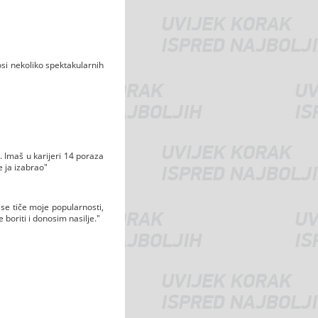
si nekoliko spektakularnih
. Imaš u karijeri 14 poraza
e ja izabrao"
o se tiče moje popularnosti,
 boriti i donosim nasilje."