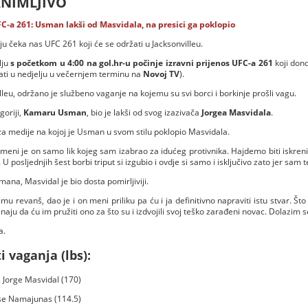
ANIMLJIVO
C-a 261: Usman lakši od Masvidala, na presici ga poklopio
ju čeka nas UFC 261 koji će se održati u Jacksonvilleu.
lju
s početkom u 4:00 na gol.hr-u počinje izravni prijenos
UFC-a 261
koji dono
rati u nedjelju u večernjem terminu na
Novoj TV
).
leu, održano je službeno vaganje na kojemu su svi borci i borkinje prošli vagu.
goriji,
Kamaru Usman
, bio je lakši od svog izazivača
Jorgea Masvidala
.
za medije na kojoj je Usman u svom stilu poklopio Masvidala.
 meni je on samo lik kojeg sam izabrao za idućeg protivnika. Hajdemo biti iskreni
U posljednjih šest borbi triput si izgubio i ovdje si samo i isključivo zato jer sam t
ana, Masvidal je bio dosta pomirljiviji.
u revanš, dao je i on meni priliku pa ću i ja definitivno napraviti istu stvar. Št
znaju da ću im pružiti ono za što su i izdvojili svoj teško zarađeni novac. Dolazim se
a.
i vaganja (lbs):
 Jorge Masvidal (170)
ose Namajunas (114.5)