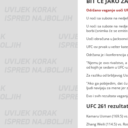
BIT ĆE JAKO Z
Održano vaganje uoči UF
U noći sa subote na nedjel
U noći sa subote na nedje
borbi (snimka će se emiti
Uoči obračuna u Jacksonvil
UFC-ov prvak u velter kate
Održana je i konferencija 
"Njemu je ovo rivalstvo, a
od kojih je sedam u UFC-u. 
Za razliku od brbljavog Usm
"Ako ga pobijedim, dat ću m
ljudi navijaju za mene jer 
Evo i svih rezultata vaganj
UFC 261 rezultat
Kamaru Usman (169.5) vs.
Zhang Weili (114.5) vs. R