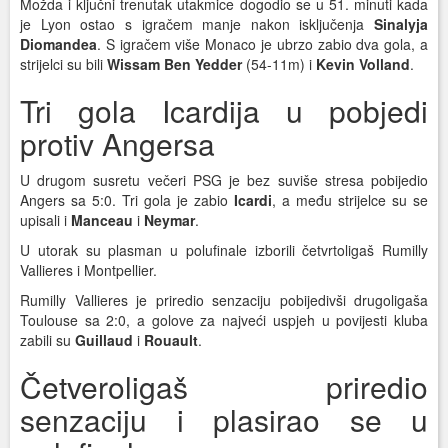
Možda i ključni trenutak utakmice dogodio se u 51. minuti kada
je Lyon ostao s igračem manje nakon isključenja
Sinalyja
Diomandea
. S igračem više Monaco je ubrzo zabio dva gola, a
strijelci su bili
Wissam Ben Yedder
(54-11m) i
Kevin Volland
.
Tri gola Icardija u pobjedi
protiv Angersa
U drugom susretu večeri PSG je bez suviše stresa pobijedio
Angers sa 5:0. Tri gola je zabio
Icardi
, a među strijelce su se
upisali i
Manceau
i
Neymar
.
U utorak su plasman u polufinale izborili četvrtoligaš Rumilly
Vallieres i Montpellier.
Rumilly Vallieres je priredio senzaciju pobijedivši drugoligaša
Toulouse sa 2:0, a golove za najveći uspjeh u povijesti kluba
zabili su
Guillaud
i
Rouault
.
Četveroligaš priredio
senzaciju i plasirao se u