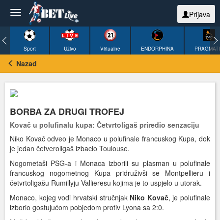
Prijava
Sport
Uživo
Virtualne
ENDORPHINA
PRAGMAT
Nazad
BORBA ZA DRUGI TROFEJ
Kovač u polufinalu kupa: Četvrtoligaš priredio senzaciju
Niko Kovač odveo je Monaco u polufinale francuskog Kupa, dok
je jedan četveroligaš izbacio Toulouse.
Nogometaši PSG-a i Monaca izborili su plasman u polufinale
francuskog nogometnog Kupa pridruživši se Montpellieru i
četvrtoligašu Rumillyju Vallieresu kojima je to uspjelo u utorak.
Monaco, kojeg vodi hrvatski stručnjak
Niko Kovač
, je polufinale
izborio gostujućom pobjedom protiv Lyona sa 2:0.