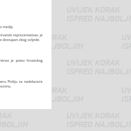
i mediji.
rvatski reprezentativac je
io dostupan zbog ozljede.
irao je potez hrvatskog
neru Pioliju za nadolazeće
sezonu.