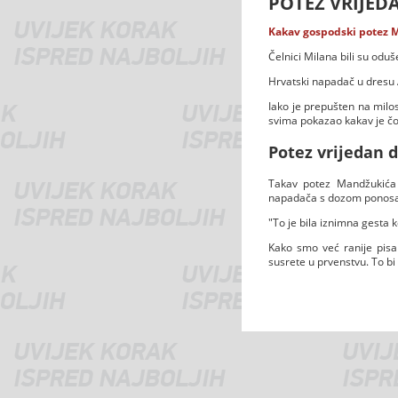
POTEZ VRIJED
Kakav gospodski potez M
Čelnici Milana bili su od
Hrvatski napadač u dresu
Iako je prepušten na milo
svima pokazao kakav je čo
Potez vrijedan d
Takav potez Mandžukića 
napadača s dozom ponosa 
"To je bila iznimna gesta k
Kako smo već ranije pisa
susrete u prvenstvu. To b