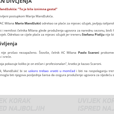
AN DIVLJENJA
andžukića: "To je bila iznimna gesta!"
uševljeni postupkom Marija Mandžukića.
 AC Milana
Mario Mandžukić
odrekao se plaće za mjesec ožujak, javljaju talijansk
st i nemilost čelnika Milana glede produženja ugovora za narednu sezonu, bivši h
vjek. Odrekao se cijele plaće za mjesec ožujak jer treneru
Stefanu Pioliju
nije b
ivljenja
nije prošao nezapaženo. Štoviše, čelnik AC Milana
Paolo Scaroni
prokoment
i sreće.
oja pokazuje koliko je on etičan i profesionalan", kratko je kazao Scaroni.
li, Mandžukić bi se
uskoro trebao vratiti u momčad
i biti na raspolaganju tre
i mogla biti njegova posljednja šansa da osigura produženje ugovora za sljedeću 