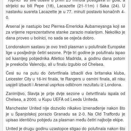
strijelci su bili Pepe (18), Lacazette (21-11m) i Saka (24). U
nastavku susreta Lacazette je u 77. minuti postavio konačnih 4-
0.
Arsenal je nastupio bez Pierrea-Emericka Aubameyanga koji se
za vrijeme reprezentativne stanke zarazio malarijom. Nekoliko je
dana proveo u bolnici, no sada se osjeća dobro.
Londonskom sastavu je ovo treći plasman u polufinale Europske
lige u posljednje četiri sezone. Prije tri godine je polufinalu ispao
od kasnijeg pobjednika Atletico Madrida, a godinu dana potom
je preskočio Valenciju, ali u finalu izgubio od Chelsea.
Česi su na putu do četvrtfinala izbacili dva britanska kluba,
Leicester City u 16-ini finala, te Rangers u osmini finala, ali nisu
uspjeli izbaciti i Arsenal usprkos odličnom rezultatu iz Londona.
Zanimljivo, Slavija je prije dvije sezone u četvrtfinalu ispala od
Chelsea, a 2000. u Kupu UEFA od Leeds Uniteda.
Manchester United nije dozvolio nikakvo iznenađenje nakon što
je u Španjolskoj porazio Granadu sa 2-0. Na Old Traffordu je
upisao identičnu pobjedu za plasman među četiri najbolje ekipe.
United je drugu godinu uzastopce stigao do polufinala nakon što