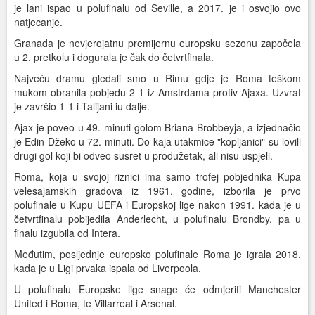
je lani ispao u polufinalu od Seville, a 2017. je i osvojio ovo
natjecanje.
Granada je nevjerojatnu premijernu europsku sezonu započela
u 2. pretkolu i dogurala je čak do četvrtfinala.
Najveću dramu gledali smo u Rimu gdje je Roma teškom
mukom obranila pobjedu 2-1 iz Amstrdama protiv Ajaxa. Uzvrat
je završio 1-1 i Talijani iu dalje.
Ajax je poveo u 49. minuti golom Briana Brobbeyja, a izjednačio
je Edin Džeko u 72. minuti. Do kaja utakmice "kopljanici" su lovili
drugi gol koji bi odveo susret u produžetak, ali nisu uspjeli.
Roma, koja u svojoj riznici ima samo trofej pobjednika Kupa
velesajamskih gradova iz 1961. godine, izborila je prvo
polufinale u Kupu UEFA i Europskoj lige nakon 1991. kada je u
četvrtfinalu pobijedila Anderlecht, u polufinalu Brondby, pa u
finalu izgubila od Intera.
Međutim, posljednje europsko polufinale Roma je igrala 2018.
kada je u Ligi prvaka ispala od Liverpoola.
U polufinalu Europske lige snage će odmjeriti Manchester
United i Roma, te Villarreal i Arsenal.