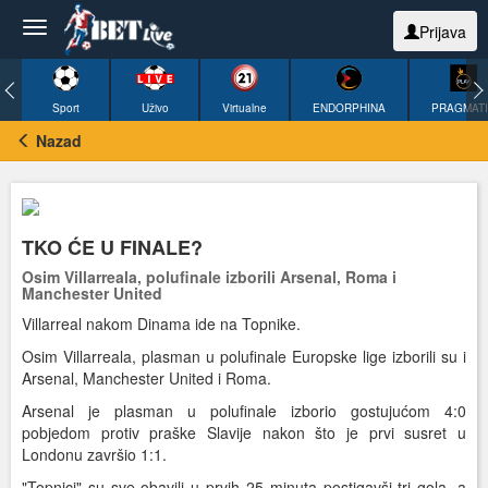
Prijava
Sport
Uživo
Virtualne
ENDORPHINA
PRAGMAT
Nazad
TKO ĆE U FINALE?
Osim Villarreala, polufinale izborili Arsenal, Roma i
Manchester United
Villarreal nakom Dinama ide na Topnike.
Osim Villarreala, plasman u polufinale Europske lige izborili su i
Arsenal, Manchester United i Roma.
Arsenal je plasman u polufinale izborio gostujućom 4:0
pobjedom protiv praške Slavije nakon što je prvi susret u
Londonu završio 1:1.
"Topnici" su sve obavili u prvih 25 minuta postigavši tri gola, a