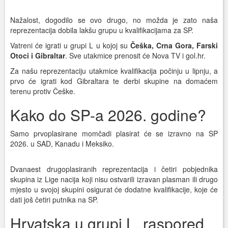
Nažalost, dogodilo se ovo drugo, no možda je zato naša
reprezentacija dobila lakšu grupu u kvalifikacijama za SP.
Vatreni će igrati u grupi L u kojoj su
Češka, Crna Gora, Farski
Otoci i Gibraltar
. Sve utakmice prenosit će Nova TV i gol.hr.
Za našu reprezentaciju utakmice kvalifikacija počinju u lipnju, a
prvo će igrati kod Gibraltara te derbi skupine na domaćem
terenu protiv Češke.
Kako do SP-a 2026. godine?
Samo prvoplasirane momčadi plasirat će se izravno na SP
2026. u SAD, Kanadu i Meksiko.
Dvanaest drugoplasiranih reprezentacija i četiri pobjednika
skupina iz Lige nacija koji nisu ostvarili izravan plasman ili drugo
mjesto u svojoj skupini osigurat će dodatne kvalifikacije, koje će
dati još četiri putnika na SP.
Hrvatska u grupi L, raspored