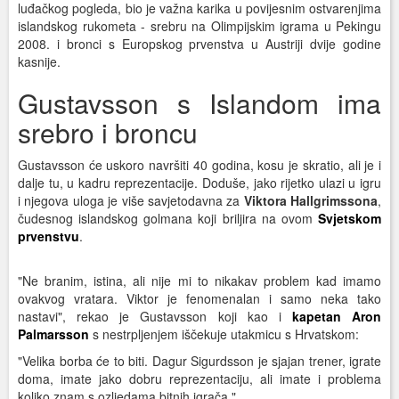
luđačkog pogleda, bio je važna karika u povijesnim ostvarenjima
islandskog rukometa - srebru na Olimpijskim igrama u Pekingu
2008. i bronci s Europskog prvenstva u Austriji dvije godine
kasnije.
Gustavsson s Islandom ima
srebro i broncu
Gustavsson će uskoro navršiti 40 godina, kosu je skratio, ali je i
dalje tu, u kadru reprezentacije. Doduše, jako rijetko ulazi u igru
i njegova uloga je više savjetodavna za
Viktora Hallgrimssona
,
čudesnog islandskog golmana koji briljira na ovom
Svjetskom
prvenstvu
.
"Ne branim, istina, ali nije mi to nikakav problem kad imamo
ovakvog vratara. Viktor je fenomenalan i samo neka tako
nastavi", rekao je Gustavsson koji kao i
kapetan Aron
Palmarsson
s nestrpljenjem iščekuje utakmicu s Hrvatskom:
"Velika borba će to biti. Dagur Sigurdsson je sjajan trener, igrate
doma, imate jako dobru reprezentaciju, ali imate i problema
koliko znam s ozljedama bitnih igrača."