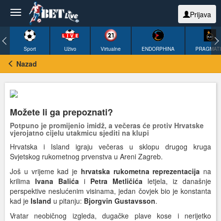
Prijava
Sport
Uživo
Virtualne
ENDORPHINA
PRAGMAT
Nazad
Možete li ga prepoznati?
Potpuno je promijenio imidž, a večeras će protiv Hrvatske
vjerojatno cijelu utakmicu sjediti na klupi
Hrvatska i Island igraju večeras u sklopu drugog kruga
Svjetskog rukometnog prvenstva u Areni Zagreb.
Još u vrijeme kad je
hrvatska rukometna reprezentacija
na
krilima
Ivana Balića
i
Petra Metličića
letjela, iz današnje
perspektive neslućenim visinama, jedan čovjek bio je konstanta
kad je
Island
u pitanju:
Bjorgvin Gustavsson
.
Vratar neobičnog izgleda, dugačke plave kose i nerijetko