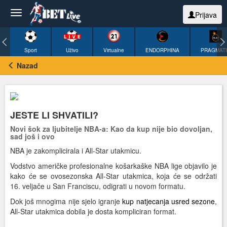
Prijava
Sport
Uživo
Virtualne
ENDORPHINA
PRAGMAT
Nazad
JESTE LI SHVATILI?
Novi šok za ljubitelje NBA-a: Kao da kup nije bio dovoljan,
sad još i ovo
NBA je zakomplicirala i All-Star utakmicu.
Vodstvo američke profesionalne košarkaške NBA lige objavilo je
kako će se ovosezonska All-Star utakmica, koja će se održati
16. veljače u San Franciscu, odigrati u novom formatu.
Dok još mnogima nije sjelo igranje
kup natjecanja usred sezone
,
All-Star utakmica dobila je dosta kompliciran format.