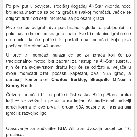
Po prvi put u povijesti, središnji događaj All-Star vikenda neće
biti jedna utakmica sa po 12 igrača u svakoj momčadi, već će se
odigrati turnir od četiri momčadi sa po osam igrača.
Prvo će se odigrati dva polufinalna ogleda, a pobjednici tih
polufinala odmjerit će snage u finalu. Sve tri utakmice igrat će se
na način da će pobjednik postati ona momčad koja prva
postigne ili prebaci 40 poena.
U prve tri momčadi nalazit će se 24 igrača koji će po
tradicionalnoj metodi biti izabrani za nastup na All-Star susretu,
njih će na svojevrsnom draftu koji će se održati 6. veljače u
svoje momčadi birati počasni kapetani, bivši NBA igrači, a
današnji komentatori
Charles Barkley, Shaquille O’Neal i
Kenny Smith
.
Četvrta momčad bit će pobjednički sastav Rising Stars turnira
koji će se održati u petak, a na kojem će sudjelovati najbolji
igrači kojima je ovo prva ili druga NBA sezone te najistaknutiji
igrači iz razvojne lige.
Glasovanje za sudionike NBA All Star dvoboja počet će 19.
prosinca.