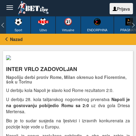
Prijava
Sport
Uživo
Virtualne
ENDORPHINA
PRAGMAT
Nazad
INTER VRLO ZADOVOLJAN
Napoliju derbi protiv Rome, Milan okrenuo kod Fiorentine,
šok u Torinu
U derbiju kola Napoli je slavio kod Rome rezultatom 2:0.
U derbiju 28. kola talijanskog nogometnog prvenstva
Napoli je
na gostovanju pobijedio Romu sa 2:0
uz dva gola Driesa
Mertensa.
Bio je to sudar susjeda na ljestvici i izravnih konkurenata za
pozicije koje vode u Europu.
Napoli je posve zasluženo pobijedio, a oba gola zabio je