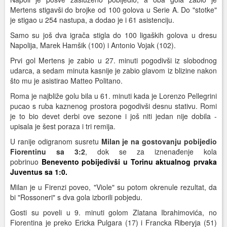
Mertens stigavši do brojke od 100 golova u Serie A. Do "stotke"
je stigao u 254 nastupa, a dodao je i 61 asistenciju.
Samo su još dva igrača stigla do 100 ligaških golova u dresu
Napolija, Marek Hamšik (100) i Antonio Vojak (102).
Prvi gol Mertens je zabio u 27. minuti pogodivši iz slobodnog
udarca, a sedam minuta kasnije je zabio glavom iz blizine nakon
što mu je asistirao Matteo Politano.
Roma je najbliže golu bila u 61. minuti kada je Lorenzo Pellegrini
pucao s ruba kaznenog prostora pogodivši desnu stativu. Romi
je to bio devet derbi ove sezone i još niti jedan nije dobila -
upisala je šest poraza i tri remija.
U ranije odigranom susretu
Milan je na gostovanju pobijedio
Fiorentinu sa 3:2
, dok se za iznenađenje kola
pobrinuo
Benevento pobijedivši u Torinu aktualnog prvaka
Juventus sa 1:0.
Milan je u Firenzi poveo, "Viole" su potom okrenule rezultat, da
bi "Rossoneri" s dva gola izborili pobjedu.
Gosti su poveli u 9. minuti golom Zlatana Ibrahimovića, no
Fiorentina je preko Ericka Pulgara (17) i Francka Riberyja (51)