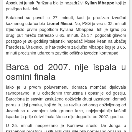
Apsolutni junak Parižana bio je nezadrživi
Kylian Mbappe
koji je
postigao hat-trick.
Katalonci su poveli u 27. minuti, kad je precizan izvođač
kaznenog udarca bio
Lionel Messi
. No, PSG je već u 32. minuti
izjednačio prvim pogotkom Kyliana Mbappea. Isti je igrač po
drugi put mrežu zatresao u 65. minuti. Za 3:1 pogodak glavom
postigao je 20-godišnji talijanski napadač Moise Kean na ubačaj
Paredesa. Utakmicu je hat-trickom zaključio Mbappe koji je u 85.
minuti preciznim udarcem završio odlično izveden kontrapad.
Barca od 2007. nije ispala u
osmini finala
Iako je u prvom poluvremenu domaća momčad djelovala
ravnopravno, a u određenim trenucima i opasnije od gostiju,
Barcelona je sasvim zasluženo doživjela drugi uzastopni domaći
poraz u Ligi prvaka, koji će ih, za razliku od onog doživljenog od
Juventusa u zadnjem kolu grupne faze, najvjerojatnije koštati
ispadanja prije četvrtfinala što se nije dogodilo od 2007. godine.
U 25. minuti neoprezano je Kurzawa srušio De Jonga u
kaznenom prostoru, u situaciji koja nije bila pretjerano opasna, a