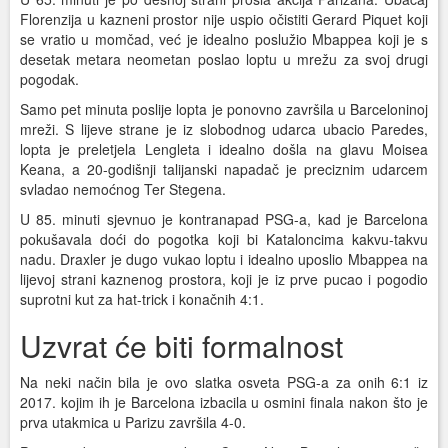
Florenzija u kazneni prostor nije uspio očistiti Gerard Piquet koji
se vratio u momčad, već je idealno poslužio Mbappea koji je s
desetak metara neometan poslao loptu u mrežu za svoj drugi
pogodak.
Samo pet minuta poslije lopta je ponovno završila u Barceloninoj
mreži. S lijeve strane je iz slobodnog udarca ubacio Paredes,
lopta je preletjela Lengleta i idealno došla na glavu Moisea
Keana, a 20-godišnji talijanski napadač je preciznim udarcem
svladao nemoćnog Ter Stegena.
U 85. minuti sjevnuo je kontranapad PSG-a, kad je Barcelona
pokušavala doći do pogotka koji bi Kataloncima kakvu-takvu
nadu. Draxler je dugo vukao loptu i idealno uposlio Mbappea na
lijevoj strani kaznenog prostora, koji je iz prve pucao i pogodio
suprotni kut za hat-trick i konačnih 4:1.
Uzvrat će biti formalnost
Na neki način bila je ovo slatka osveta PSG-a za onih 6:1 iz
2017. kojim ih je Barcelona izbacila u osmini finala nakon što je
prva utakmica u Parizu završila 4-0.