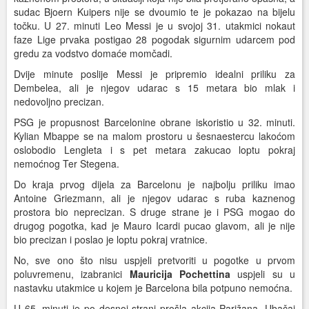
sudac Bjoern Kuipers nije se dvoumio te je pokazao na bijelu
točku. U 27. minuti Leo Messi je u svojoj 31. utakmici nokaut
faze Lige prvaka postigao 28 pogodak sigurnim udarcem pod
gredu za vodstvo domaće momčadi.
Dvije minute poslije Messi je pripremio idealni priliku za
Dembelea, ali je njegov udarac s 15 metara bio mlak i
nedovoljno precizan.
PSG je propusnost Barcelonine obrane iskoristio u 32. minuti.
Kylian Mbappe se na malom prostoru u šesnaestercu lakoćom
oslobodio Lengleta i s pet metara zakucao loptu pokraj
nemoćnog Ter Stegena.
Do kraja prvog dijela za Barcelonu je najbolju priliku imao
Antoine Griezmann, ali je njegov udarac s ruba kaznenog
prostora bio neprecizan. S druge strane je i PSG mogao do
drugog pogotka, kad je Mauro Icardi pucao glavom, ali je nije
bio precizan i poslao je loptu pokraj vratnice.
No, sve ono što nisu uspjeli pretvoriti u pogotke u prvom
poluvremenu, izabranici
Mauricija Pochettina
uspjeli su u
nastavku utakmice u kojem je Barcelona bila potpuno nemoćna.
U 65. minuti je po desnoj strani prošla akcija Parižana. Ubačaj