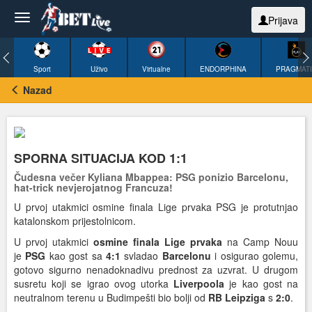
Prijava
Sport
Uživo
Virtualne
ENDORPHINA
PRAGMAT
Nazad
SPORNA SITUACIJA KOD 1:1
Čudesna večer Kyliana Mbappea: PSG ponizio Barcelonu,
hat-trick nevjerojatnog Francuza!
U prvoj utakmici osmine finala Lige prvaka PSG je protutnjao
katalonskom prijestolnicom.
U prvoj utakmici
osmine finala Lige prvaka
na Camp Nouu
je
PSG
kao gost sa
4:1
svladao
Barcelonu
i osigurao golemu,
gotovo sigurno nenadoknadivu prednost za uzvrat. U drugom
susretu koji se igrao ovog utorka
Liverpoola
je kao gost na
neutralnom terenu u Budimpešti bio bolji od
RB Leipziga
s
2:0
.