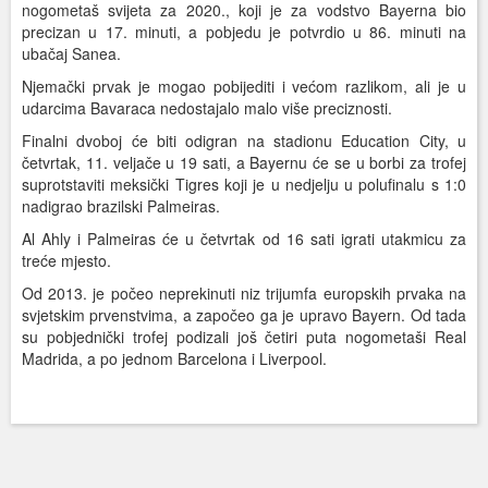
nogometaš svijeta za 2020., koji je za vodstvo Bayerna bio
precizan u 17. minuti, a pobjedu je potvrdio u 86. minuti na
ubačaj Sanea.
Njemački prvak je mogao pobijediti i većom razlikom, ali je u
udarcima Bavaraca nedostajalo malo više preciznosti.
Finalni dvoboj će biti odigran na stadionu Education City, u
četvrtak, 11. veljače u 19 sati, a Bayernu će se u borbi za trofej
suprotstaviti meksički Tigres koji je u nedjelju u polufinalu s 1:0
nadigrao brazilski Palmeiras.
Al Ahly i Palmeiras će u četvrtak od 16 sati igrati utakmicu za
treće mjesto.
Od 2013. je počeo neprekinuti niz trijumfa europskih prvaka na
svjetskim prvenstvima, a započeo ga je upravo Bayern. Od tada
su pobjednički trofej podizali još četiri puta nogometaši Real
Madrida, a po jednom Barcelona i Liverpool.