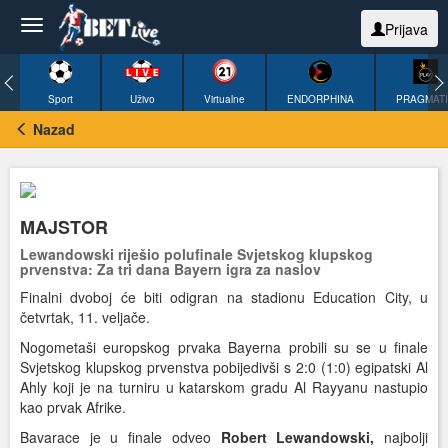
Prijava
Sport
Uživo
Virtualne
ENDORPHINA
PRAGMAT
Nazad
MAJSTOR
Lewandowski riješio polufinale Svjetskog klupskog
prvenstva: Za tri dana Bayern igra za naslov
Finalni dvoboj će biti odigran na stadionu Education City, u
četvrtak, 11. veljače.
Nogometaši europskog prvaka Bayerna probili su se u finale
Svjetskog klupskog prvenstva pobijedivši s 2:0 (1:0) egipatski Al
Ahly koji je na turniru u katarskom gradu Al Rayyanu nastupio
kao prvak Afrike.
Bavarace je u finale odveo
Robert Lewandowski,
najbolji