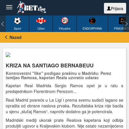
Prijava
Sport
Uživo
Virtualne
ENDORPHINA
PRAGMAT
Nazad
KRIZA NA SANTIAGO BERNABEUU
Kontroverzni "like" podigao prašinu u Madridu: Perez
ismijao Ramosa, kapetan Reala uzvratio udarac
Kapetan Real Madrida Sergio Ramos opet je u ratu s
predsjednikom Florentinom Perezom...
Real Madrid posreće u La Ligi i prema svemu sudeći lagano se
oprašta od obrane naslova prvaka. Rezultatska kriza nije bacila
u sjenu „slučaj Ramos“, naprotiv dodatno ga je potencirala.
Madridski mediji ukorak prate Realova kapetana koji odbija
produljiti ugovor s Kraljevskim klubom. Nije ostalo nezamijećeno