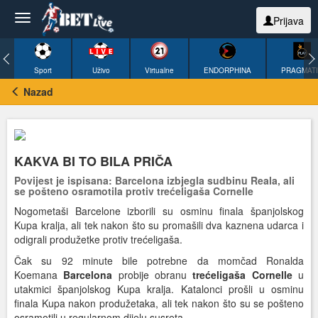
Prijava
Sport
Uživo
Virtualne
ENDORPHINA
PRAGMAT
Nazad
KAKVA BI TO BILA PRIČA
Povijest je ispisana: Barcelona izbjegla sudbinu Reala, ali
se pošteno osramotila protiv trećeligaša Cornelle
Nogometaši Barcelone izborili su osminu finala španjolskog
Kupa kralja, ali tek nakon što su promašili dva kaznena udarca i
odigrali produžetke protiv trećeligaša.
Čak su 92 minute bile potrebne da momčad Ronalda
Koemana
Barcelona
probije obranu
trećeligaša Cornelle
u
utakmici španjolskog Kupa kralja. Katalonci prošli u osminu
finala Kupa nakon produžetaka, ali tek nakon što su se pošteno
osramotili u regularnom dijelu susreta.