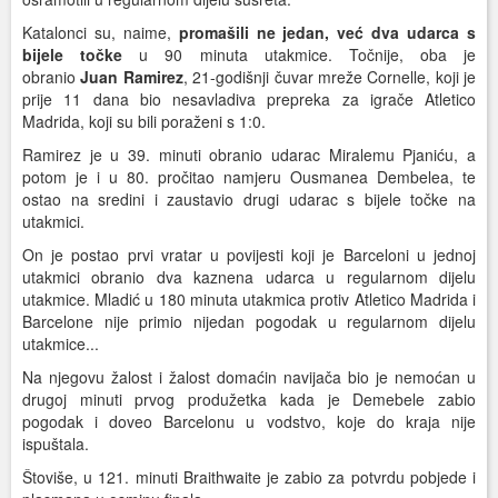
Katalonci su, naime,
promašili ne jedan, već dva udarca s
bijele točke
u 90 minuta utakmice. Točnije, oba je
obranio
Juan Ramirez
, 21-godišnji čuvar mreže Cornelle, koji je
prije 11 dana bio nesavladiva prepreka za igrače Atletico
Madrida, koji su bili poraženi s 1:0.
Ramirez je u 39. minuti obranio udarac Miralemu Pjaniću, a
potom je i u 80. pročitao namjeru Ousmanea Dembelea, te
ostao na sredini i zaustavio drugi udarac s bijele točke na
utakmici.
On je postao prvi vratar u povijesti koji je Barceloni u jednoj
utakmici obranio dva kaznena udarca u regularnom dijelu
utakmice. Mladić u 180 minuta utakmica protiv Atletico Madrida i
Barcelone nije primio nijedan pogodak u regularnom dijelu
utakmice...
Na njegovu žalost i žalost domaćin navijača bio je nemoćan u
drugoj minuti prvog produžetka kada je Demebele zabio
pogodak i doveo Barcelonu u vodstvo, koje do kraja nije
ispuštala.
Štoviše, u 121. minuti Braithwaite je zabio za potvrdu pobjede i