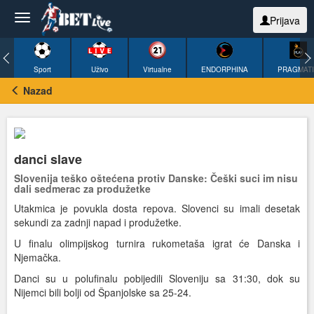
Prijava
Sport
Uživo
Virtualne
ENDORPHINA
PRAGMAT
Nazad
danci slave
Slovenija teško oštećena protiv Danske: Češki suci im nisu
dali sedmerac za produžetke
Utakmica je povukla dosta repova. Slovenci su imali desetak
sekundi za zadnji napad i produžetke.
U finalu olimpijskog turnira rukometaša igrat će Danska i
Njemačka.
Danci su u polufinalu pobijedili Sloveniju sa 31:30, dok su
Nijemci bili bolji od Španjolske sa 25-24.