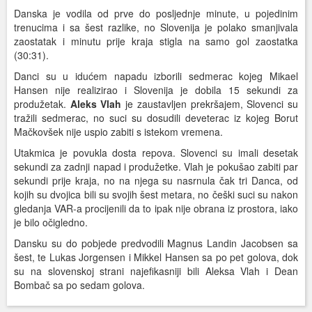
Danska je vodila od prve do posljednje minute, u pojedinim
trenucima i sa šest razlike, no Slovenija je polako smanjivala
zaostatak i minutu prije kraja stigla na samo gol zaostatka
(30:31).
Danci su u idućem napadu izborili sedmerac kojeg Mikael
Hansen nije realizirao i Slovenija je dobila 15 sekundi za
produžetak.
Aleks Vlah
je zaustavljen prekršajem, Slovenci su
tražili sedmerac, no suci su dosudili deveterac iz kojeg Borut
Mačkovšek nije uspio zabiti s istekom vremena.
Utakmica je povukla dosta repova. Slovenci su imali desetak
sekundi za zadnji napad i produžetke. Vlah je pokušao zabiti par
sekundi prije kraja, no na njega su nasrnula čak tri Danca, od
kojih su dvojica bili su svojih šest metara, no češki suci su nakon
gledanja VAR-a procijenili da to ipak nije obrana iz prostora, iako
je bilo očigledno.
Dansku su do pobjede predvodili Magnus Landin Jacobsen sa
šest, te Lukas Jorgensen i Mikkel Hansen sa po pet golova, dok
su na slovenskoj strani najefikasniji bili Aleksa Vlah i Dean
Bombač sa po sedam golova.