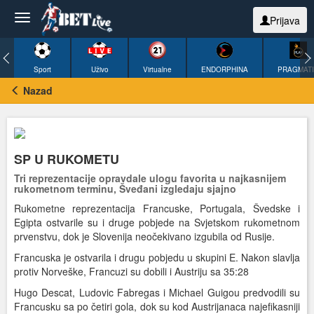
Prijava
Sport
Uživo
Virtualne
ENDORPHINA
PRAGMAT
Nazad
SP U RUKOMETU
Tri reprezentacije opravdale ulogu favorita u najkasnijem
rukometnom terminu, Šveđani izgledaju sjajno
Rukometne reprezentacija Francuske, Portugala, Švedske i
Egipta ostvarile su i druge pobjede na Svjetskom rukometnom
prvenstvu, dok je Slovenija neočekivano izgubila od Rusije.
Francuska je ostvarila i drugu pobjedu u skupini E. Nakon slavlja
protiv Norveške, Francuzi su dobili i Austriju sa 35:28
Hugo Descat, Ludovic Fabregas i Michael Guigou predvodili su
Francusku sa po četiri gola, dok su kod Austrijanaca najefikasniji