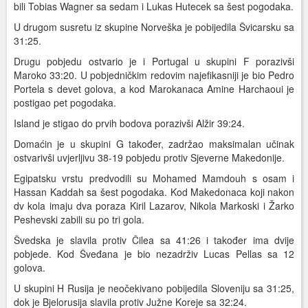
bili Tobias Wagner sa sedam i Lukas Hutecek sa šest pogodaka.
U drugom susretu iz skupine Norveška je pobijedila Švicarsku sa
31:25.
Drugu pobjedu ostvario je i Portugal u skupini F porazivši
Maroko 33:20. U pobjedničkim redovim najefikasniji je bio Pedro
Portela s devet golova, a kod Marokanaca Amine Harchaoui je
postigao pet pogodaka.
Island je stigao do prvih bodova porazivši Alžir 39:24.
Domaćin je u skupini G također, zadržao maksimalan učinak
ostvarivši uvjerljivu 38-19 pobjedu protiv Sjeverne Makedonije.
Egipatsku vrstu predvodili su Mohamed Mamdouh s osam i
Hassan Kaddah sa šest pogodaka. Kod Makedonaca koji nakon
dv kola imaju dva poraza Kiril Lazarov, Nikola Markoski i Žarko
Peshevski zabili su po tri gola.
Švedska je slavila protiv Čilea sa 41:26 i također ima dvije
pobjede. Kod Šveđana je bio nezadrživ Lucas Pellas sa 12
golova.
U skupini H Rusija je neočekivano pobijedila Sloveniju sa 31:25,
dok je Bjelorusija slavila protiv Južne Koreje sa 32:24.