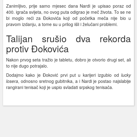
Zanimljivo, prije samo mjesec dana Nardi je upisao poraz od
400. igrača svijeta, no ovog puta odigrao je meč života. To se ne
bi moglo reći za Đokovića koji od početka meča nije bio u
pravom izdanju, a tome su u prilog išli i želučani problemi.
Talijan srušio dva rekorda
protiv Đokovića
Nakon prvog seta tražio je tabletu, dobro je otvorio drugi set, ali
to nije dugo potrajalo.
Dodajmo kako je Đoković prvi put u karijeri izgubio od
lucky
losera
, odnosno sretnog gubitnika, a i Nardi je postao najslabije
rangirani tenisač koji je uspio svladati srpskog tenisača.