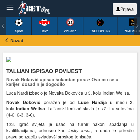
Prijava
Sport
Uživo
Virtualne
ENDORPHINA
PRAGMAT
Nazad
TALIJAN ISPISAO POVIJEST
Novak Đoković upisao šokantan poraz: Ovo mu se u
karijeri dosad nije dogodilo
Luca Nardi izbacio je Novaka Đokovića u 3. kolu Indian Wellsa.
Novak Đoković
poražen je od
Luce Nardija
u meču 3.
kola
Indian Wellsa
. Talijanski tenisač slavio je s 2:1 u setovima
(4-6, 6-3, 3-6).
123. igrač svijeta je ušao na turnir nakon ispadanja u
kvalifikacijama, odnosno kao
lucky loser
, a onda je priredio
pravu senzaciju svladavši srpskog tenisača.