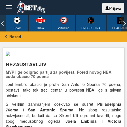
Prijava
Sport
Uživo
Virtualne
ENDORPHINA
PRAGMAT
Nazad
NEZAUSTAVLJIV
MVP lige odigrao partiju za povijest: Pored novog NBA
čuda ubacio 70 poena
Joel Embiid ubacio je protiv San Antonio Spursa 70 poena,
postavši tako tek treći centar u povijesti NBA lige s takvim
učinkom.
S velikim zanimanjem očekivao se susret
Philadelphia
76ersa
i
San Antonio Spursa
. Ne zbog rezultatske
neizvjesnosti, budući da su Sixersi bili ogromni favoriti, nego
zbog međusobnog ogleda
Joela Embiida
i
Victora
Wembanyam
e
.