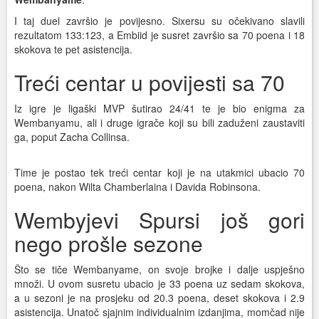
I taj duel završio je povijesno. Sixersu su očekivano slavili
rezultatom 133:123, a Embiid je susret završio sa 70 poena i 18
skokova te pet asistencija.
Treći centar u povijesti sa 70
Iz igre je ligaški MVP šutirao 24/41 te je bio enigma za
Wembanyamu, ali i druge igrače koji su bili zaduženi zaustaviti
ga, poput Zacha Collinsa.
Time je postao tek treći centar koji je na utakmici ubacio 70
poena, nakon Wilta Chamberlaina i Davida Robinsona.
Wembyjevi Spursi još gori
nego prošle sezone
Što se tiče Wembanyame, on svoje brojke i dalje uspješno
množi. U ovom susretu ubacio je 33 poena uz sedam skokova,
a u sezoni je na prosjeku od 20.3 poena, deset skokova i 2.9
asistencija. Unatoč sjajnim individualnim izdanjima, momčad nije