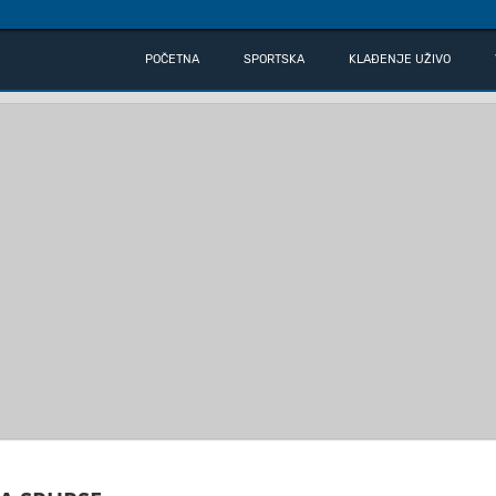
POČETNA
SPORTSKA
KLAĐENJE UŽIVO