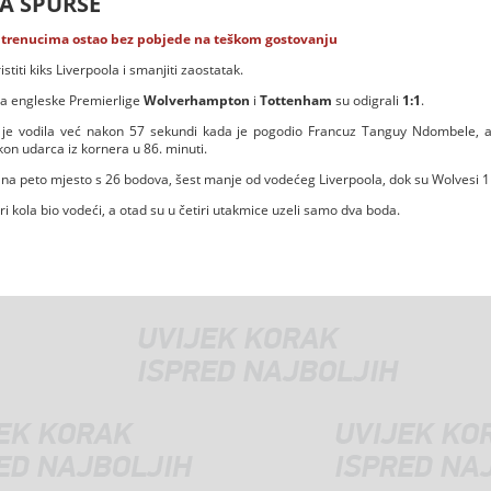
A SPURSE
 trenucima ostao bez pobjede na teškom gostovanju
stiti kiks Liverpoola i smanjiti zaostatak.
la engleske Premierlige
Wolverhampton
i
Tottenham
su odigrali
1:1
.
e vodila već nakon 57 sekundi kada je pogodio Francuz Tanguy Ndombele, a 
n udarca iz kornera u 86. minuti.
a peto mjesto s 26 bodova, šest manje od vodećeg Liverpoola, dok su Wolvesi 1
iri kola bio vodeći, a otad su u četiri utakmice uzeli samo dva boda.