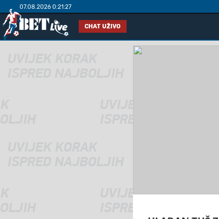
07.08.2026 0:21:27
CHAT UŽIVO