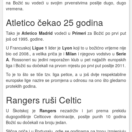
na Božić su vodeći u svojim prvenstvima poslije dugo, dugo
vremena.
Atletico čekao 25 godina
Tako je
Atletico Madrid
vodeći u
Primeri
za Božić po prvi put
još od 1995. godine.
U Francuskoj
Ligue 1
lider je
Lyon
koji to u božićno vrijeme nije
bio od 2008., a velika priča je i
Milan
i njegovo vodstvo u
Serie
A
. Rossoneri su jedini neporažen klub u pet najjačih europskih
liga i Božić su dočekali na prvom mjestu po prvi put poslije 2011.
To je to što se tiče tzv. liga petice, a u još dvije respektabilne
europske lige nazire se promjena u odnosu na ono što gledamo
proteklih godina.
Rangers ruši Celtic
U Škotskoj je
Rangers
nezadrživ i juri prema prekidu
dugogodišnje Celticove dominacije, poslije punih 10 godina
Božić su dočekali na broju jedan.
Slična priča i u Portugalu, gdje se godinama na tronu izmjenjuju