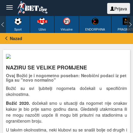
Prijava
Sport
Uživo
Virtualne
ENDORPHINA
PRAGMAT
Nazad
NAZIRU SE VELIKE PROMJENE
Ovaj Božić je i nogometno poseban: Neobični podaci iz pet
liga su "novo normalno"
Božić su svi ljubitelji nogometa dočekali u specifičnim
okolnostima.
Božić 2020.
dočekali smo u situaciji da nogomet nije onakav
kakav je bio prije samo godinu dana. Gledatelji utakmicama ili
ne mogu nazočiti uopće ili mogu biti prisutni na stadionima u
ograničenom broju.
U takvim okolnostima, neki klubovi su se snašli bolje od drugih i