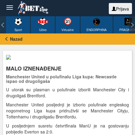
Prijava
Sport
Uživo
Virtualne
ENDORPHINA
PRAGMAT
Nazad
MALO IZNENAĐENJE
Manchester United u polufinalu Liga kupa: Newcastle
ispao od drugoligaša
U utorak su plasman u polufinale izborili Manchester City i
drugoligaš Brentford.
Manchester United posljednji je izborio polufinale engleskog
nogometnog Liga kupa pridruživši se Manchester Cityju,
Tottenhamu i drugoligašu Brentfordu.
U posljednjem susretu četvrtfinala ManU je na gostovanju
pobijedio Everton sa 2:0.