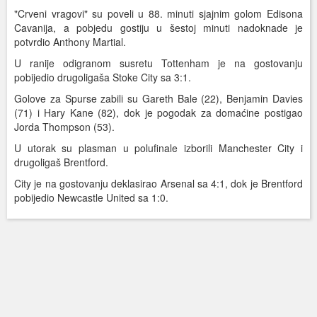
"Crveni vragovi" su poveli u 88. minuti sjajnim golom Edisona
Cavanija, a pobjedu gostiju u šestoj minuti nadoknade je
potvrdio Anthony Martial.
U ranije odigranom susretu Tottenham je na gostovanju
pobijedio drugoligaša Stoke City sa 3:1.
Golove za Spurse zabili su Gareth Bale (22), Benjamin Davies
(71) i Hary Kane (82), dok je pogodak za domaćine postigao
Jorda Thompson (53).
U utorak su plasman u polufinale izborili Manchester City i
drugoligaš Brentford.
City je na gostovanju deklasirao Arsenal sa 4:1, dok je Brentford
pobijedio Newcastle United sa 1:0.