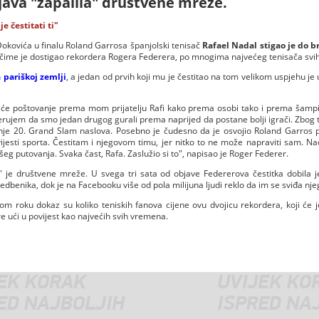
ava "zapalila" društvene mreže.
je čestitati ti"
kovića u finalu Roland Garrosa španjolski tenisač
Rafael Nadal stigao je do b
, čime je dostigao rekordera Rogera Federera, po mnogima najvećeg tenisača sv
 pariškoj zemlji
, a jedan od prvih koji mu je čestitao na tom velikom uspjehu je 
će poštovanje prema mom prijatelju Rafi kako prema osobi tako i prema šampio
erujem da smo jedan drugog gurali prema naprijed da postane bolji igrači. Zbog t
nje 20. Grand Slam naslova. Posebno je čudesno da je osvojio Roland Garros po
ijesti sporta. Čestitam i njegovom timu, jer nitko to ne može napraviti sam. 
eg putovanja. Svaka čast, Rafa. Zaslužio si to", napisao je Roger Federer.
" je društvene mreže. U svega tri sata od objave Federerova čestitka dobila j
edbenika, dok je na Facebooku više od pola milijuna ljudi reklo da im se sviđa nj
om roku dokaz su koliko teniskih fanova cijene ovu dvojicu rekordera, koji će
re ući u povijest kao najvećih svih vremena.