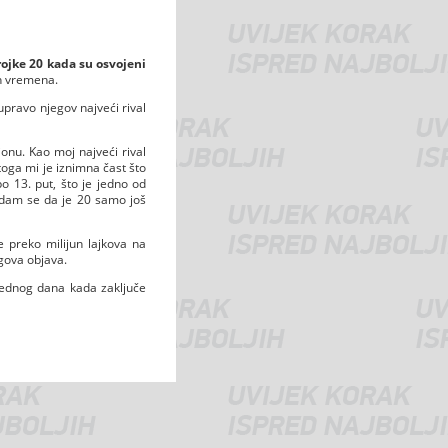
rojke 20 kada su osvojeni
ih vremena.
upravo njegov najveći rival
nu. Kao moj najveći rival
oga mi je iznimna čast što
 13. put, što je jedno od
Nadam se da je 20 samo još
e preko milijun lajkova na
egova objava.
 jednog dana kada zaključe