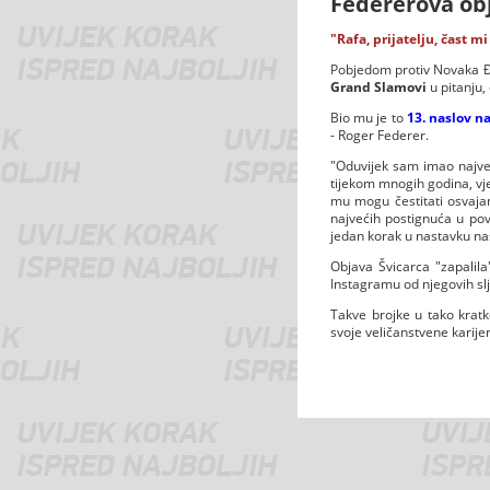
Federerova obj
"Rafa, prijatelju, čast mi 
Pobjedom protiv Novaka Đo
Grand Slamovi
u pitanju
Bio mu je to
13. naslov na
- Roger Federer.
"Oduvijek sam imao najve
tijekom mnogih godina, vj
mu mogu čestitati osvaja
najvećih postignuća u pov
jedan korak u nastavku naš
Objava Švicarca "zapalila
Instagramu od njegovih slj
Takve brojke u tako kratk
svoje veličanstvene karije