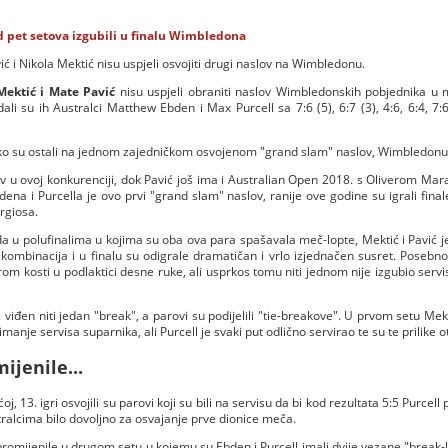
d pet setova izgubili u finalu Wimbledona
ić i Nikola Mektić nisu uspjeli osvojiti drugi naslov na Wimbledonu.
Mektić i Mate Pavić
nisu uspjeli obraniti naslov Wimbledonskih pobjednika u 
ali su ih Australci Matthew Ebden i Max Purcell sa 7:6 (5), 6:7 (3), 4:6, 6:4, 7:6
a tako su ostali na jednom zajedničkom osvojenom "grand slam" naslov, Wimbledonu
slov u ovoj konkurenciji, dok Pavić još ima i Australian Open 2018. s Oliverom M
a i Purcella je ovo prvi "grand slam" naslov, ranije ove godine su igrali final
yrgiosa.
 u polufinalima u kojima su oba ova para spašavala meč-lopte, Mektić i Pavić je
a kombinacija i u finalu su odigrale dramatičan i vrlo izjednačen susret. Posebn
urom kosti u podlaktici desne ruke, ali usprkos tomu niti jednom nije izgubio servi
 viđen niti jedan "break", a parovi su podijelili "tie-breakove". U prvom setu Mekt
zimanje servisa suparnika, ali Purcell je svaki put odlično servirao te su te prilike o
ijenile...
j, 13. igri osvojili su parovi koji su bili na servisu da bi kod rezultata 5:5 Purcel
tralcima bilo dovoljno za osvajanje prve dionice meča.
romijenile u drugom setu u kojemu su Ebden i Purcell imali dvije vezane "break-lo