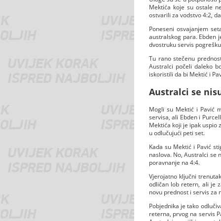
Mektića koje su ostale ne
ostvarili za vodstvo 4:2, d
Poneseni osvajanjem seta 
australskog para. Ebden j
dvostruku servis pogrešku
Tu rano stečenu prednost 
Australci počeli daleko bo
iskoristili da bi Mektić i Pa
Australci se nis
Mogli su Mektić i Pavić m
servisa, ali Ebden i Purcel
Mektića koji je ipak uspio z
u odlučujući peti set.
Kada su Mektić i Pavić st
naslova. No, Australci se n
poravnanje na 4:4.
Vjerojatno ključni trenuta
odličan lob retern, ali je
novu prednost i servis za 
Pobjednika je tako odlučiv
reterna, prvog na servis P