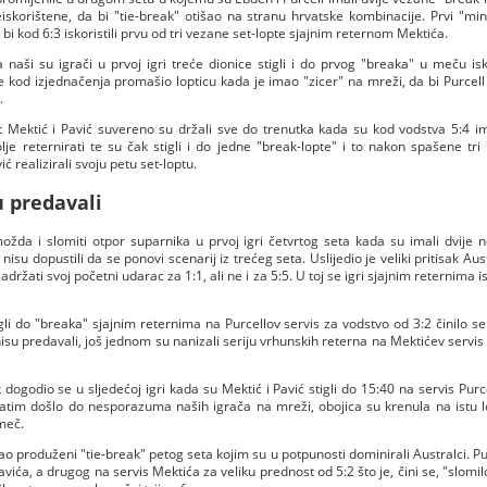
iskorištene, da bi "tie-break" otišao na stranu hrvatske kombinacije. Prvi "min
a bi kod 6:3 iskoristili prvu od tri vezane set-lopte sjajnim reternom Mektića.
naši su igrači u prvoj igri treće dionice stigli i do prvog "breaka" u meču isko
e kod izjednačenja promašio lopticu kada je imao "zicer" na mreži, da bi Purcell
.
Mektić i Pavić suvereno su držali sve do trenutka kada su kod vodstva 5:4 im
lje reternirati te su čak stigli i do jedne "break-lopte" i to nakon spašene tri
vić realizirali svoju petu set-loptu.
u predavali
ožda i slomiti otpor suparnika u prvoj igri četvrtog seta kada su imali dvije 
l nisu dopustili da se ponovi scenarij iz trećeg seta. Uslijedio je veliki pritisak Au
adržati svoj početni udarac za 1:1, ali ne i za 5:5. U toj se igri sjajnim reternima 
igli do "breaka" sjajnim reternima na Purcellov servis za vodstvo od 3:2 činilo
isu predavali, još jednom su nanizali seriju vrhunskih reterna na Mektićev servis i 
k dogodio se u sljedećoj igri kada su Mektić i Pavić stigli do 15:40 na servis Purc
 zatim došlo do nesporazuma naših igrača na mreži, obojica su krenula na istu lo
meč.
ao produženi "tie-break" petog seta kojim su u potpunosti dominirali Australci. Pu
avića, a drugog na servis Mektića za veliku prednost od 5:2 što je, čini se, "slomi