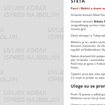
ŠTETA
Pavić i Mektić u drami o
Hrvatski tenisači Mate Pav
Hrvatski tenisači
Nikola 
ovogodišnjeg turnira svlad
minuta igre.
Zlatni olimpijci iz Tokij
Mektiću je to i jedini na
Brunom Soaresom. Za Ebden
izgubili od Kokkinakisa i K
Nakon dramatičnih pobjeda
pet, hrvatska i australsk
Pavić koji je igrao s frakt
finalu.
Tijekom prva dva seta nije
2:2 imali tri prilike za odu
Uloge su se prom
Prvih 10 poena u odlučujućo
Mektićev servis što je Aus
Uloge su se u potpunosti p