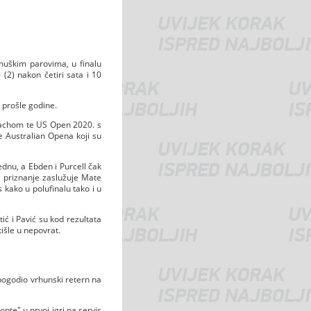
muškim parovima, u finalu
 (2) nakon četiri sata i 10
 prošle godine.
arachom te US Open 2020. s
e Australian Opena koji su
dnu, a Ebden i Purcell čak
o priznanje zaslužuje Mate
s kako u polufinalu tako i u
ić i Pavić su kod rezultata
tišle u nepovrat.
l pogodio vrhunski retern na
pte" u prvoj igri na servis