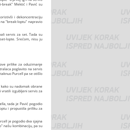
i-break" Mektić i Pavić su
ristivši i dekoncentraciju
 na "break-loptu" napravio
ali servis za set. Tada su
 set-lopte. Srećom, nisu ju
nove prilike za oduzimanje
stralaca poglavito na servis
istaknuo Purcell pa se otišlo
 se kako su nadomak obrane
vratili izgubljeni servis za
ella, tada je Pavić pogodio
ptu i propustila priliku za
rcell je pogodio dva sjajna
lo" našu kombinaciju, pa su