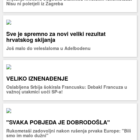
Nisu ni poletjeli iz Zagreba
Sve je spremno za novi veliki rezultat
hrvatskog skijanja
Još malo do veleslaloma u Adelbodenu
VELIKO IZNENAĐENJE
Oslabljena Srbija šokirala Francusku: Debakl Francuza u
važnoj utakmici uoči SP-a!
"SVAKA POBJEDA JE DOBRODOŠLA"
Rukometaši zadovoljni nakon rušenja prvaka Europe: "Bili
smo im malo dužni"