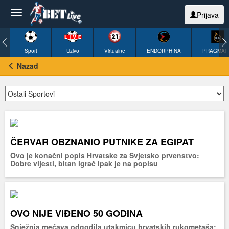
Prijava
Sport
Uživo
Virtualne
ENDORPHINA
PRAGMAT
Nazad
ČERVAR OBZNANIO PUTNIKE ZA EGIPAT
Ovo je konačni popis Hrvatske za Svjetsko prvenstvo:
Dobre vijesti, bitan igrač ipak je na popisu
OVO NIJE VIĐENO 50 GODINA
Snježnja mećava odgodila utakmicu hrvatskih rukometaša: